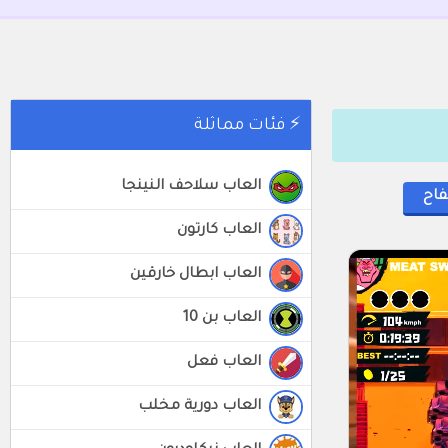
⚡ فئات مماثلة
العاب سلاحف النينجا
فاح
العاب كارتون
العاب ابطال خارقين
العاب بن 10
العاب فعل
العاب دورية مخلب