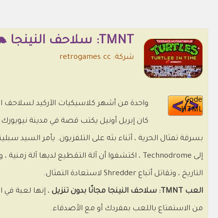
TMNT: سلاحف النينجا 🐢🍕🤺
شركة: retrogames.cc
Code
واحدة من أشهر كلاسيكيات الآركيد لسلاحف الني
HTML
كان إبريل أونيل يكتب قصة في مدينة نيويورك ،
بسرقة تمثال الحرية ، أثناء بثه على التلفزيون. يأمر السيد سبل
إلى Technodrome ، اكتشفوا أن آلة التقطيع لديها آلة
التاريخ ، وتقاتل أتباع Shredder لاستعادة التمثال.
العب TMNT: سلاحف النينجا مجانًا بدون تنزيل
، إنها لعبة في ا
من الاستمتاع باللعب بمفردك أو مع الأصدقاء.