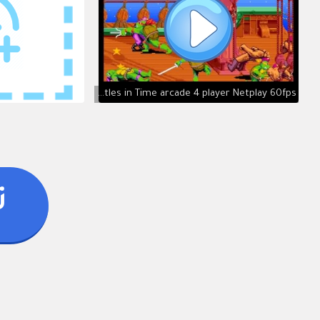
Teenage Mutant Ninja Turtles: Turtles in Time arcade 4 player Netplay 60fps
ت