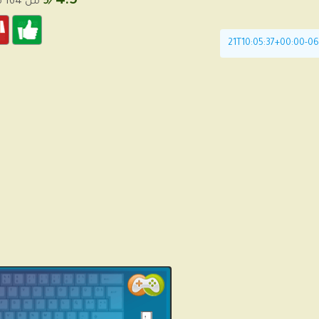
4.5
/5
من 164 من الأصوات