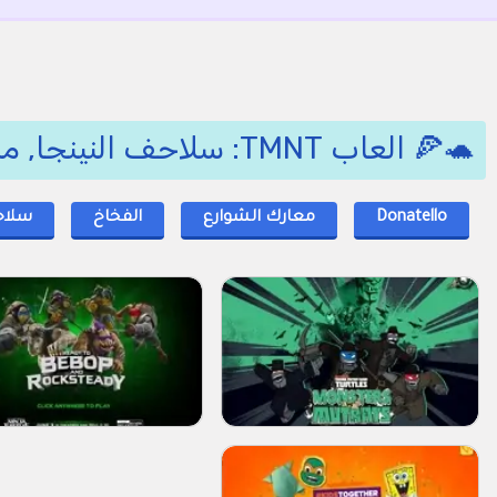
🐢🍕 العاب TMNT: سلاحف النينجا, من سلاحف النينجا 🤺🗡️
Donatello
معارك الشوارع
الفخاخ
سلاح