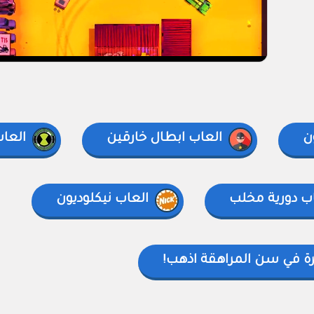
ن
العاب ابطال خارقين
العاب 
ب دورية مخلب
العاب نيكلوديون
رة في سن المراهقة اذهب!