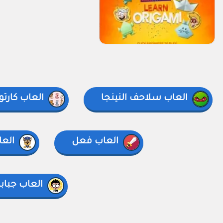
العاب سلاحف النينجا
العاب كارتو
العاب فعل
العا
العاب جباب