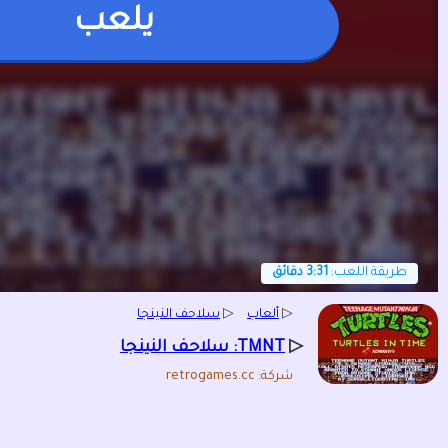
يلعب
طريقة اللعب:
3:31 دقائق
▷
ألعاب
▷
سلاحف النينجا
▷
TMNT: سلاحف النينجا
شركة: retrogames.cc