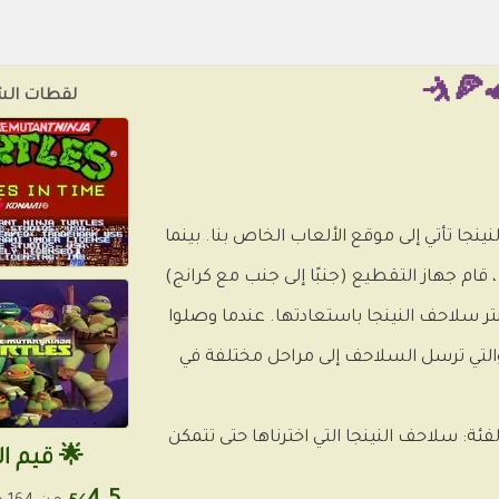
لقطات ال
نجا تأتي إلى موقع الألعاب الخاص بنا. بينما
 قام جهاز التقطيع (جنبًا إلى جنب مع كرانج)
ينتر سلاحف النينجا باستعادتها. عندما وصلوا
 زمنية ، والتي ترسل السلاحف إلى مراحل مختلفة في
لفئة: سلاحف النينجا التي اخترناها حتى تتمكن
🌟 قيم ال