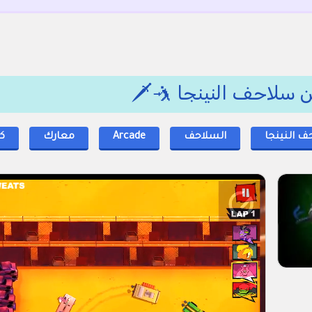
ف النينجا
السلاحف
Arcade
معارك
ك