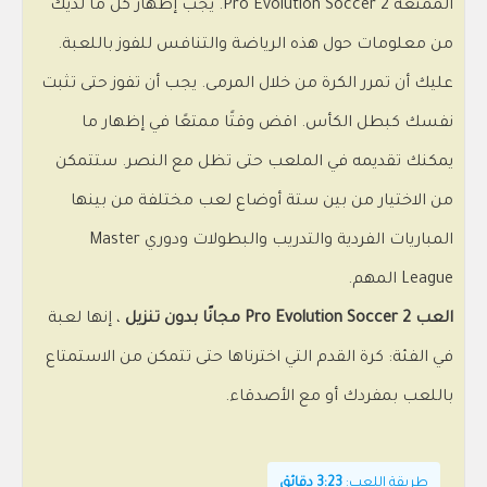
الممتعة Pro Evolution Soccer 2. يجب إظهار كل ما لديك
من معلومات حول هذه الرياضة والتنافس للفوز باللعبة.
عليك أن تمرر الكرة من خلال المرمى. يجب أن تفوز حتى تثبت
نفسك كبطل الكأس. اقض وقتًا ممتعًا في إظهار ما
يمكنك تقديمه في الملعب حتى تظل مع النصر. ستتمكن
من الاختيار من بين ستة أوضاع لعب مختلفة من بينها
المباريات الفردية والتدريب والبطولات ودوري Master
League المهم.
العب Pro Evolution Soccer 2 مجانًا بدون تنزيل
، إنها لعبة
في الفئة: كرة القدم التي اخترناها حتى تتمكن من الاستمتاع
باللعب بمفردك أو مع الأصدقاء.
طريقة اللعب:
3:23 دقائق