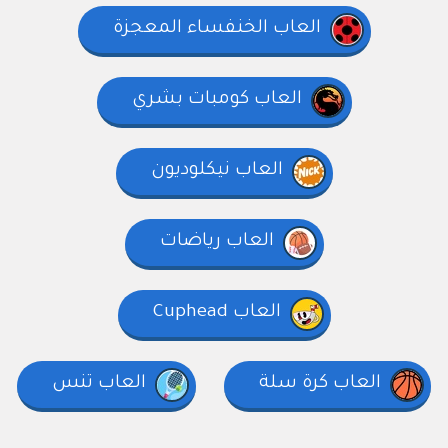
العاب الخنفساء المعجزة
العاب كومبات بشري
العاب نيكلوديون
العاب رياضات
العاب Cuphead
العاب كرة سلة
العاب تنس