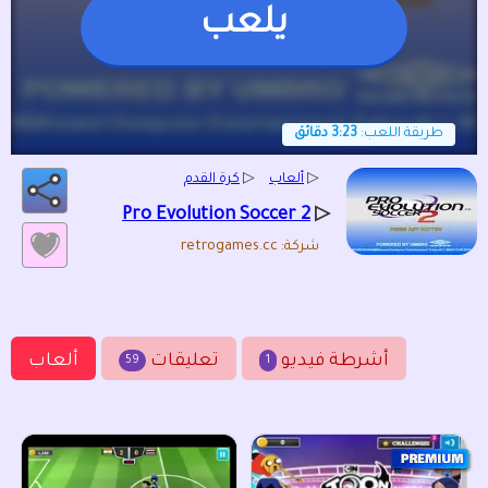
يلعب
طريقة اللعب:
3:23 دقائق
▷
ألعاب
▷
كرة القدم
▷
Pro Evolution Soccer 2
شركة: retrogames.cc
أشرطة فيديو
تعليقات
ألعاب
59
1