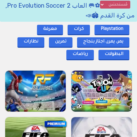
⚽🥅 العاب Pro Evolution Soccer 2,
من كرة القدم 🏟📣
Playstation
كرات
معرفة
يمر، يمرر، اجتاز بنجاح
تمرين
نظارات
البطولات
رياضات