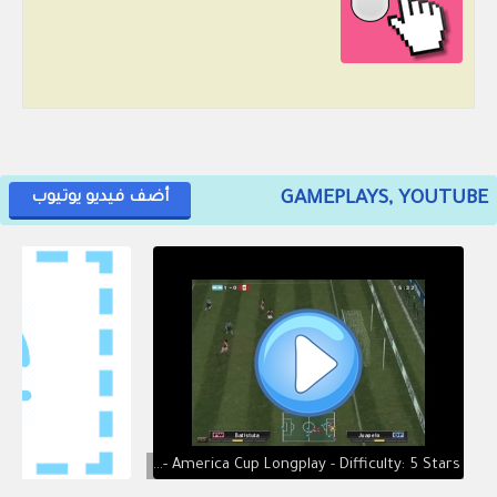
GAMEPLAYS, YOUTUBE
أضف فيديو يوتيوب
Pro Evolution Soccer 2 (PlayStation 2 Version) - America Cup Longplay - Difficulty: 5 Stars