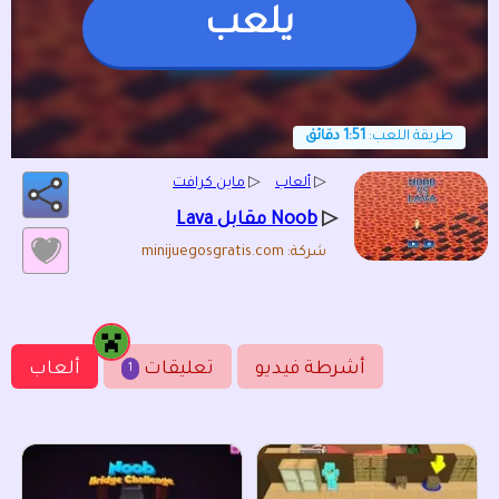
يلعب
طريقة اللعب:
1:51 دقائق
▷
ألعاب
▷
ماين كرافت
▷
Noob مقابل Lava
شركة: minijuegosgratis.com
أشرطة فيديو
تعليقات
ألعاب
1