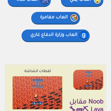
العاب يبني
العاب نجاة
العاب مفامرة
العاب وزارة الدفاع غاري
لقطات الشاشة
Noob مقابل
Lava ⛏️🧱🔧