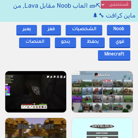
⛏️🧱 العاب Noob مقابل Lava, من
ماين كرافت 🔧🌲
Noob
الشخصيات
قفز
يعبر
قوي
يحفظ
ينجو
المنصات
Minecraft