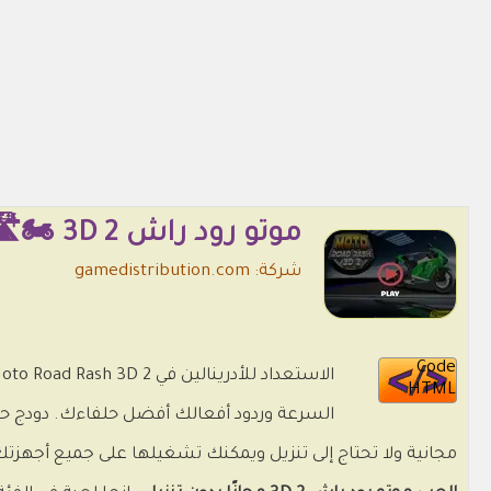
موتو رود راش 3D 2 🏍️🛣️🏁
شركة: gamedistribution.com
Code
HTML
السرعة وردود أفعالك أفضل حلفاءك. دودج حركة
مجانية ولا تحتاج إلى تنزيل ويمكنك تشغيلها على جميع أجهزت