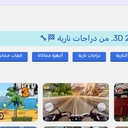
لنارية
دراجات نارية
أجهزة محاكاة
العاب مجاني