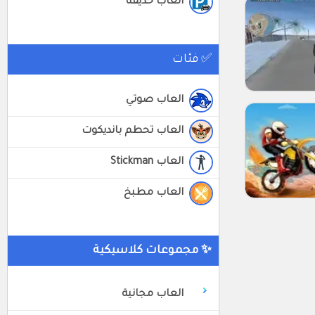
العاب حديقة
✅ فئات
العاب صوتي
العاب تحطم بانديكوت
العاب Stickman
العاب مطبخ
✨ مجموعات كلاسيكية
العاب مجانية