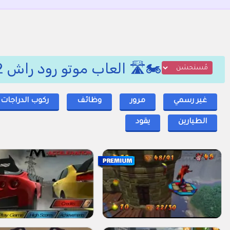
🏍️🛣️ العاب موتو رود راش 3D 2, من دراجات نارية 🏁🔧
غير رسمي
مرور
وظائف
ركوب الدراجات ا
الطيارين
يقود