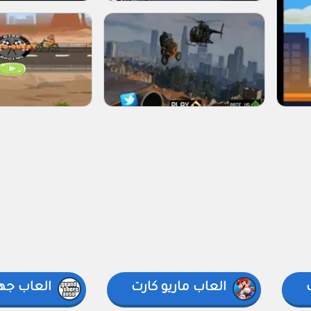
العاب ماريو كارت
العاب جهاز