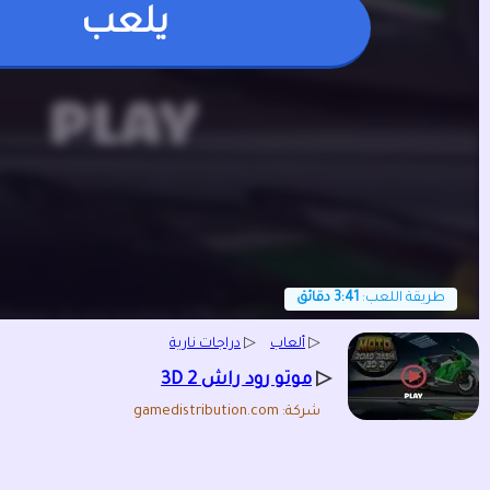
يلعب
طريقة اللعب:
3:41 دقائق
▷
ألعاب
▷
دراجات نارية
▷
موتو رود راش 3D 2
شركة: gamedistribution.com