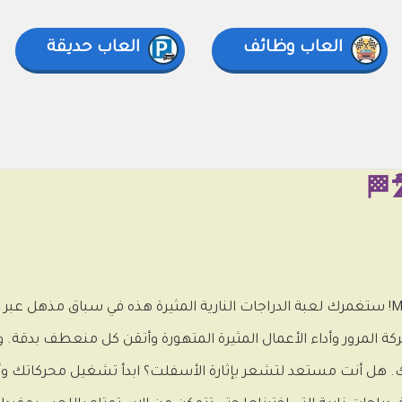
العاب وظائف
العاب حديقة
الاستعداد للأدرينالين في Moto Road Rash 3D 2! ستغمرك لعبة الدراجات النارية المثيرة هذه في سبا
 المرور وأداء الأعمال المثيرة المتهورة وأتقن كل منعطف بدقة. و
ك. هل أنت مستعد لتشعر بإثارة الأسفلت؟ ابدأ تشغيل محركاتك وأ