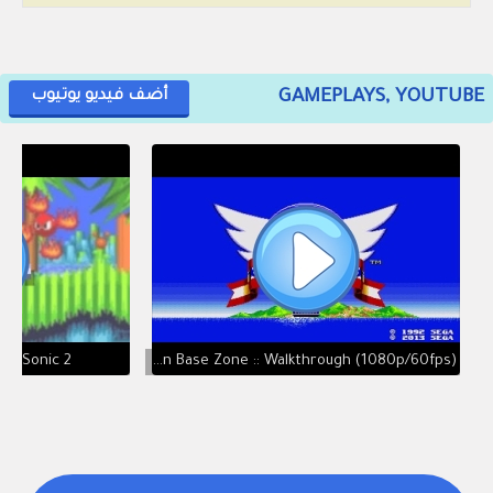
GAMEPLAYS, YOUTUBE
أضف فيديو يوتيوب
 in Sonic 2
Modern Sonic In Sonic 2 (2013) ft. Marathon Base Zone :: Walkthrough (1080p/60fps)