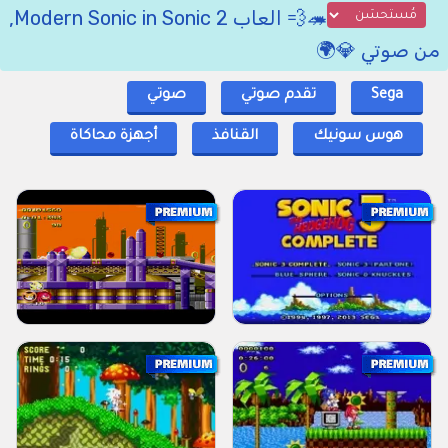
🦔💨 العاب Modern Sonic in Sonic 2,
من صوتي 💎🌍
Sega
تقدم صوتي
صوتي
هوس سونيك
القنافذ
أجهزة محاكاة