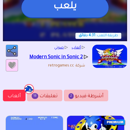
يلعب
طريقة اللعب:
4:31 دقائق
▷
ألعاب
▷
صوتي
▷
Modern Sonic in Sonic 2
شركة: retrogames.cc
أشرطة فيديو
تعليقات
ألعاب
18
2