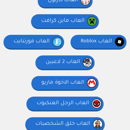
العاب كارتون
العاب ماين كرافت
العاب Roblox
العاب فورتنايت
العاب 2 لاعبين
العاب الاخوة ماريو
العاب الرجل العنكبوت
العاب خلق الشخصيات