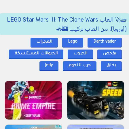
🧱🚀 العاب LEGO Star Wars III: The Clone Wars
(أوروبا), من العاب تركيب 🏰🚓
Darth vader
Lego
المجرات
يفحص
الحروب
الحيوانات المستنسخة
يخلق
حرب النجوم
Jedy