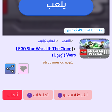
يلعب
طريقة اللعب:
2:49 دقائق
▷
ألعاب
▷
العاب تركيب
▷
LEGO Star Wars III: The Clone
Wars (أوروبا)
شركة: retrogames.cc
أشرطة فيديو
تعليقات
ألعاب
4
1