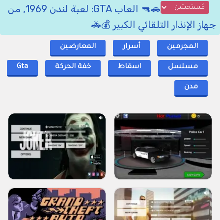
🚗🔫 العاب GTA: لعبة لندن 1969, من
جهاز الإنذار التلقائي الكبير 💰🚓
المجرمين
أسرار
المعارضين
مسلسل
اسقاط
خفة الحركة
Gta
مدن