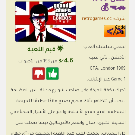
🚗🔫💰
شركة: retrogames.cc
Code
HTML
لمحبي سلسلة ألعاب
🌟 قيم اللعبة
الأكشن ، تأتي لعبة
4.6
/5
من 193 من الأصوات
GTA: London 1969
Game 1 عبر الإنترنت.
تحرك بخفة الحركة وكن صاحب شوارع مدينة لندن العظيمة
، يجب أن تتظاهر بأنك مجرم يصبح قائدًا عظيمًا للجريمة
المنظمة. افتح جميع الأسلحة واعثر على الأسرار المخبأة في
المدينة الكبيرة. تعال واشعر بالأدرينالين بينما تتغلب على
كل التحديات. يمكنك لعب هذه اللعبة الممتعة من أي جهاز: