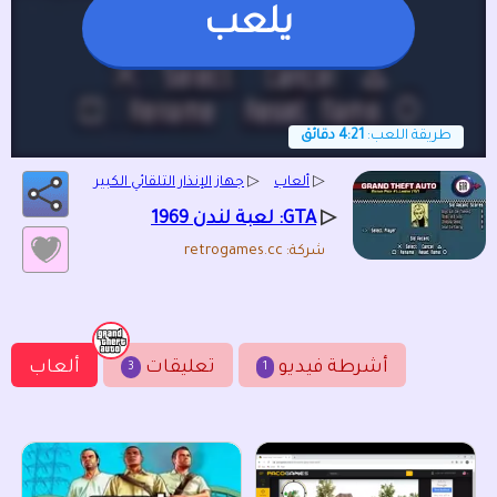
يلعب
طريقة اللعب:
4:21 دقائق
▷
ألعاب
▷
جهاز الإنذار التلقائي الكبير
▷
GTA: لعبة لندن 1969
شركة: retrogames.cc
أشرطة فيديو
تعليقات
ألعاب
3
1