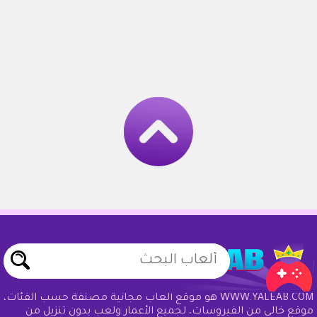
WWW.YALEAB.COM هو موقع ألعاب مجانية مصنفة حسب الفئات،
موقع خالي من الفيروسات، لجميع الأعمار ولعب بدون تنزيل من