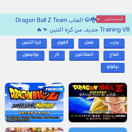
🐉🥋 العاب Dragon Ball Z Team
Training V8 جديد, من كرة التنين 👊🔥
يدرب
فعل
القوى
كرة التنين
كفاح
المقاتلين
نار
بوكيمون
بيكولو