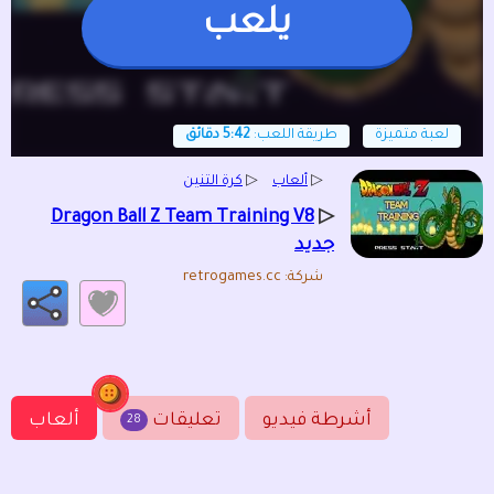
يلعب
لعبة متميزة
طريقة اللعب:
5:42 دقائق
▷
ألعاب
▷
كرة التنين
▷
Dragon Ball Z Team Training V8
جديد
شركة: retrogames.cc
أشرطة فيديو
تعليقات
ألعاب
28