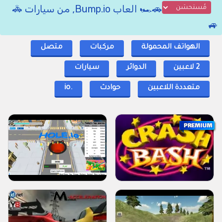
🚗🏎 العاب Bump.io, من سيارات 🚓
🚙
الهواتف المحمولة
مركبات
متصل
2 لاعبين
الدوائر
سيارات
متعددة اللاعبين
حوادث
.io