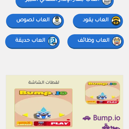
العاب جهاز الإنذار التلقائي الكبير
العاب يقود
العاب لصوص
العاب وظائف
العاب حديقة
لقطات الشاشة
Bump.io 🚗
🏎🚓