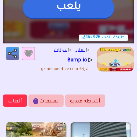
يلعب
طريقة اللعب:
3:26 دقائق
▷
ألعاب
▷
سيارات
▷
Bump.io
شركة: gamemonetize.com
أشرطة فيديو
تعليقات
ألعاب
1