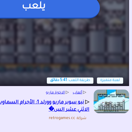
يلعب
لعبة متميزة
طريقة اللعب:
5:41 دقائق
▷
ألعاب
▷
الاخوة ماريو
▷
نيو سوبر ماريو وورلد 1: الأجرام السماو
الاثني عشر الس�
شركة: retrogames.cc