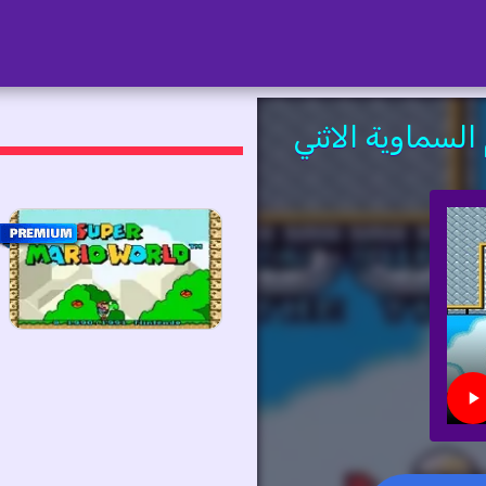
و وورلد 1: الأجرام السماوية الاثني