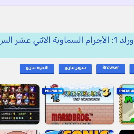
🍄🌟 العاب نيو سوبر ماريو وورلد 1: الأجرام السماوية الاثني
Browser
سوبر ماريو
الاخوة ماريو