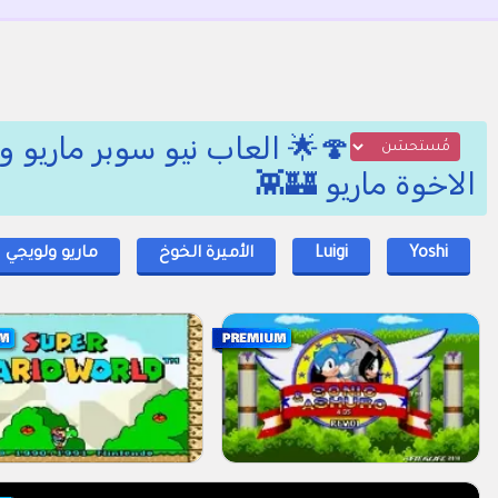
الاخوة ماريو 🏰👾
Yoshi
Luigi
الأميرة الخوخ
ماريو ولويجي