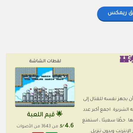
ق ريمكس
لقطات الشاشة
بة! الآن سيتعين على ماريو أن يجهز نفسه للقتال إلى
داد لمنعك من إغراق خططه الشريرة. اجمع أكبر عدد
🌟 قيم اللعبة
. حظًا سعيدًا ، استمتع
4.6
/5
من 3643 من الأصوات