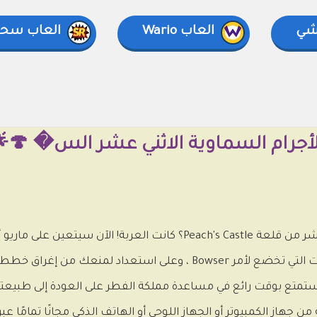
شي
العاب Wario
العاب سح
هل تعرف من سرق الأجرام السماوية الاثني عشر من قلعة Peach's Castle؟ كانت العر
جانب أصدقائه ومواجهة جميع أنواع المخلوقات التي تخضع لأمر Bowser ، وعلى استع
متع بوقت رائع في مساعدة مملكة الفطر على العودة إلى طبيعتها