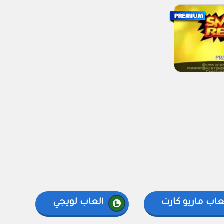
عاب ماريو كارت
العاب لويجي