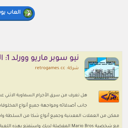
العاب يو
نيو سوبر ماريو وورلد 1: الأجرام السماوية الاثني عشر الس� 🍄🌟🏰
شركة: retrogames.cc
Code
HTML
ممكن من العملات المعدنية وجميع أنواع شكا من السلطة واست
مع شخصية Mario Bros المفضلة لديك واستمتع بهذه اللعبة من جهاز الكمبيوتر أو الجهاز اللوحي أو الهاتف الذكي مجانًا تمامًا عبر الإنترنت وبدون تنزيل.