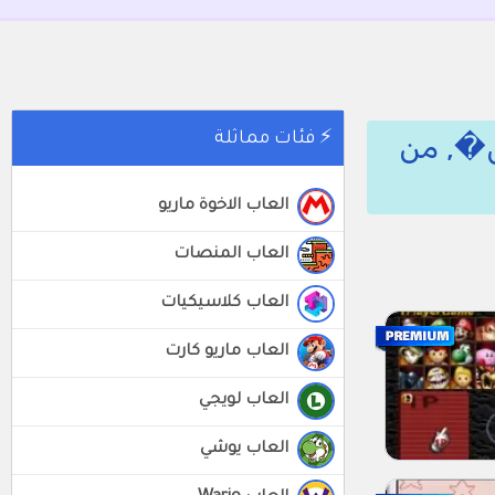
 عشر الس�, من
⚡ فئات مماثلة
العاب الاخوة ماريو
العاب المنصات
العاب كلاسيكيات
العاب ماريو كارت
العاب لويجي
العاب يوشي