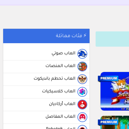
⚡ فئات مماثلة
العاب صوتي
العاب المنصات
العاب تحطم بانديكوت
العاب كلاسيكيات
العاب أركاديان
العاب المفاصل