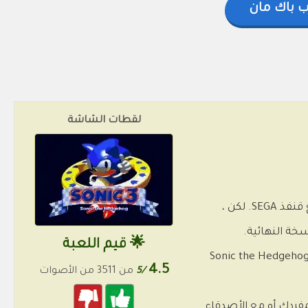
ب باك مان
لقطات الشاشة
ظهرت لعبة Sonic the Hedgehog 3 الأصلية في نسختها النهائية وكان علينا جميعًا الاستمتاع بمغامرة رائعة مع قنفذ SEGA. لكن ،
سخة النهائية.
🌟 قيم اللعبة
نا الآن معرفة النموذج الأولي لهذه اللعبة بفضل محاكيات وحدات التحكم القديمة. قم بتشغيل الإصدار الأول من Sonic the Hedgehog 3
4.5
/5
من 3511 من الأصوات
مفردك أو مع الأصدقاء.