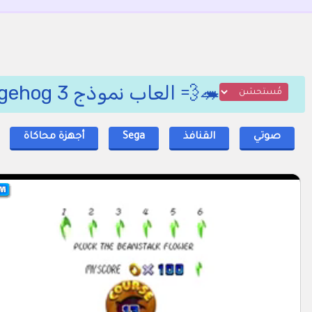
🦔💨 العاب نموذج Sonic the Hedgehog 3, من صوتي 💎🌍
صوتي
القنافذ
Sega
أجهزة محاكاة