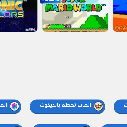
ت
العاب تحطم بانديكوت
الع