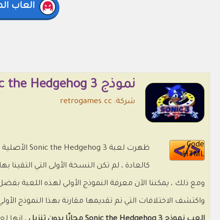
العاب ال
نموذج Sonic the Hedgehog 3 🦔💨💎
شركة: retrogames.cc
Code
HTML
كالعادة ، لم تكن النسخة الأولى التي التقينا به
واكتشف الاختلافات التي تم تقديمها مقارنة بهذا النموذج الأولي
العب نموذج Sonic the Hedgehog 3 مجانًا بدون تنزيل
، إنها لع