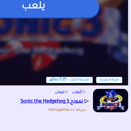
يلعب
لعبة متميزة
طريقة اللعب:
5:25 دقائق
▷
ألعاب
▷
صوتي
▷
نموذج Sonic the Hedgehog 3
شركة: retrogames.cc