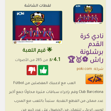
لقطات الشاشة
نادي كرة
القدم
🌟 قيم اللعبة
برشلونة
راش ⚽🥇🏆
4.1
/5
من 285 من الأصوات
شركة: poki.com
Code
HTML
العب مع لاعبيك المفضلين من Fútbol
Club Barcelona وقم بإجراء سباقات مثيرة محاولًا جمع أكبر
عدد ممكن من القطع النقدية. ستبدأ باللعب مع المدرب
لويس إنريكي، لتتمكن من الحصول على عدد كبير من