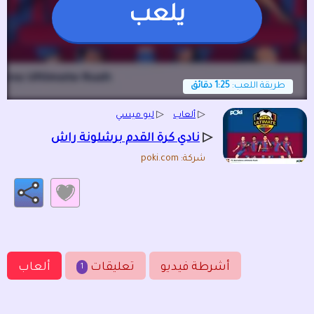
يلعب
طريقة اللعب:
1:25 دقائق
▷
ألعاب
▷
ليو ميسي
▷
نادي كرة القدم برشلونة راش
شركة: poki.com
أشرطة فيديو
تعليقات
ألعاب
1