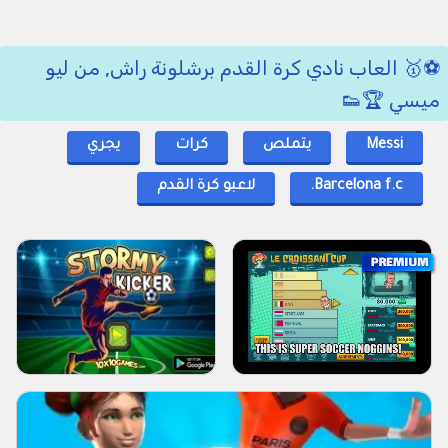
⚽🥇 العاب نادي كرة القدم برشلونة راش, من ليو
ميسي 🏆👟
Messi
يتملص
كرات
يجري
Barcelona f.c.
لاعبو كرة القدم