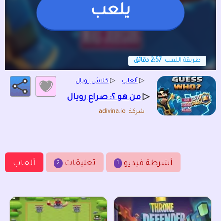
يلعب
طريقة اللعب:
2:57 دقائق
▷
ألعاب
▷
كلاش رويال
▷
من هو ؟: صراع رويال
شركة: adivina.io
أشرطة فيديو
تعليقات
ألعاب
2
1