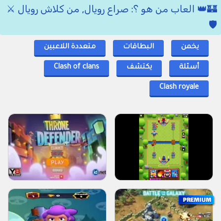
🏰👑 العاب من هو ؟: صراع رويال, من كلاش رويال ⚔️
🛡️
يخمن
البطاقات
متعددة اللاعبين
أسئلة
يكتشف
Clash of clans
Clash royale