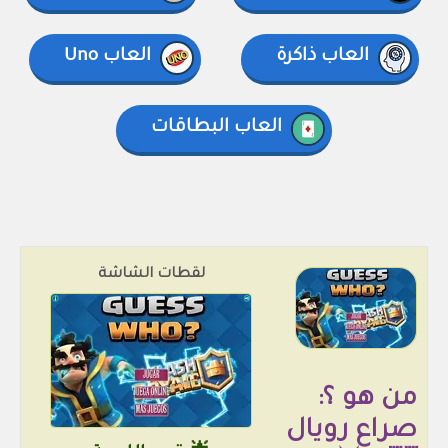
العاب ذاكرة
العاب Uno
العاب البطاقات
لقطات الشاشة
من هو ؟:
صراع رويال