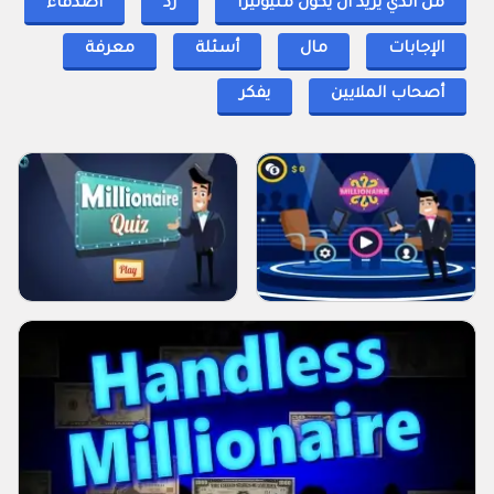
من الذي يريد ان يكون مليونيرا
رد
أصدقاء
الإجابات
مال
أسئلة
معرفة
أصحاب الملايين
يفكر