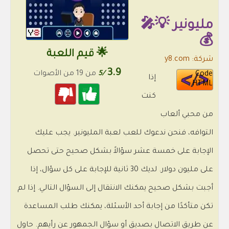
مليونير 💡🎤
💰
🌟 قيم اللعبة
شركة: y8.com
3.9
/5
من 19 من الأصوات
Code
إذا
HTML
كنت
من محبي ألعاب
التوافه، فنحن ندعوك للعب لعبة المليونير. يجب عليك
الإجابة على خمسة عشر سؤالاً بشكل صحيح حتى تحصل
على مليون دولار. لديك 30 ثانية للإجابة على كل سؤال، إذا
أجبت بشكل صحيح يمكنك الانتقال إلى السؤال التالي. إذا لم
تكن متأكدًا من إجابة أحد الأسئلة، يمكنك طلب المساعدة
عن طريق الاتصال بصديق أو سؤال الجمهور عن رأيهم. حاول