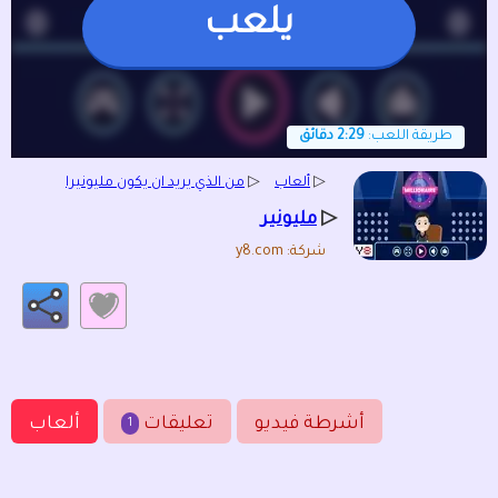
يلعب
طريقة اللعب:
2:29 دقائق
▷
ألعاب
▷
من الذي يريد ان يكون مليونيرا
▷
مليونير
شركة: y8.com
أشرطة فيديو
تعليقات
ألعاب
1