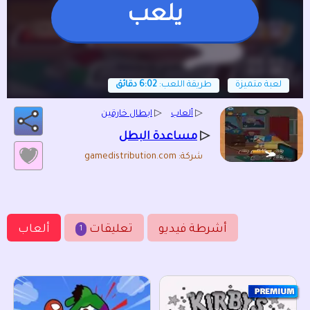
يلعب
لعبة متميزة
طريقة اللعب:
6:02 دقائق
▷
ألعاب
▷
ابطال خارقين
▷
مساعدة البطل
شركة: gamedistribution.com
أشرطة فيديو
تعليقات
ألعاب
1