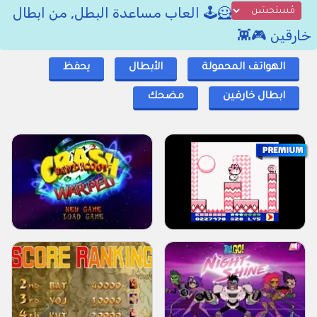
🦸🕹️ العاب مساعدة البطل, من ابطال
خارقين 🎮👾
الهواتف المحمولة
الأبطال
يحفظ
ابطال خارقين
مضحك