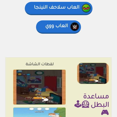
العاب سلاحف النينجا
العاب ووي
لقطات الشاشة
مساعدة
البطل 🦸🕹️
🎮