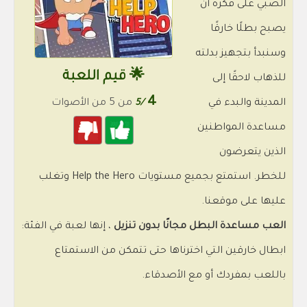
الصبي على فكرة أن
يصبح بطلًا خارقًا
وسنبدأ بتجهيز بدلته
🌟 قيم اللعبة
للذهاب لاحقًا إلى
4
المدينة والبدء في
/5
من 5 من الأصوات
مساعدة المواطنين
الذين يتعرضون
للخطر. استمتع بجميع مستويات Help the Hero وتغلب
عليها على موقعنا.
العب مساعدة البطل مجانًا بدون تنزيل
، إنها لعبة في الفئة:
ابطال خارقين التي اخترناها حتى تتمكن من الاستمتاع
باللعب بمفردك أو مع الأصدقاء.