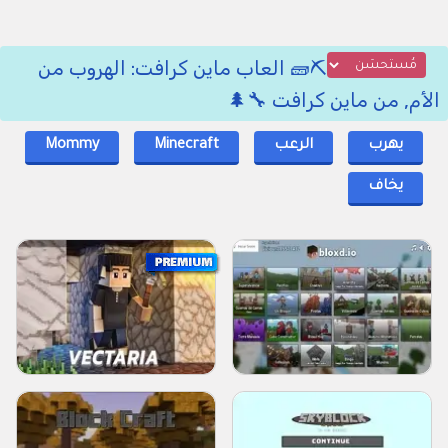
⛏️🧱 العاب ماين كرافت: الهروب من
الأم, من ماين كرافت 🔧🌲
يهرب
الرعب
Minecraft
Mommy
يخاف