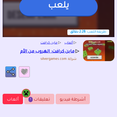
يلعب
طريقة اللعب:
2:28 دقائق
▷
ألعاب
▷
ماين كرافت
▷
ماين كرافت: الهروب من الأم
شركة: silvergames.com
أشرطة فيديو
تعليقات
ألعاب
1