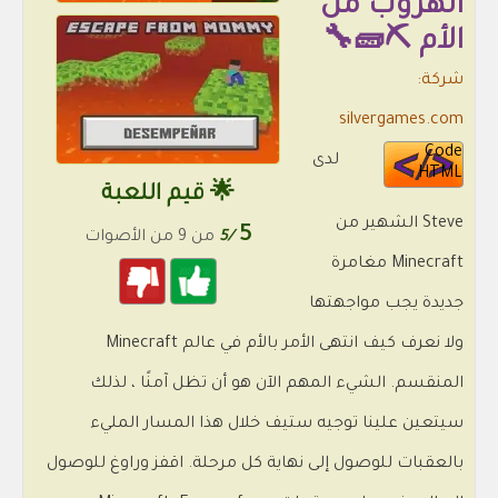
الهروب من
الأم ⛏️🧱🔧
شركة:
silvergames.com
Code
لدى
HTML
🌟 قيم اللعبة
Steve الشهير من
5
/5
من 9 من الأصوات
Minecraft مغامرة
جديدة يجب مواجهتها
ولا نعرف كيف انتهى الأمر بالأم في عالم Minecraft
المنقسم. الشيء المهم الآن هو أن تظل آمنًا ، لذلك
سيتعين علينا توجيه ستيف خلال هذا المسار المليء
بالعقبات للوصول إلى نهاية كل مرحلة. اقفز وراوغ للوصول