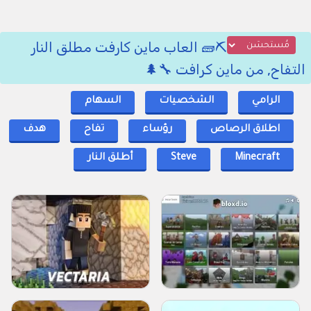
⛏️🧱 العاب ماين كارفت مطلق النار
التفاح, من ماين كرافت 🔧🌲
الرامي
الشخصيات
السهام
اطلاق الرصاص
رؤساء
تفاح
هدف
Minecraft
Steve
أطلق النار