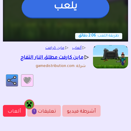
يلعب
طريقة اللعب:
2:06 دقائق
▷
ألعاب
▷
ماين كرافت
▷
ماين كارفت مطلق النار التفاح
شركة: gamedistribution.com
أشرطة فيديو
تعليقات
ألعاب
1