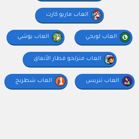
العاب ماريو كارت
العاب لويجي
العاب يوشي
العاب متزلجو قطار الأنفاق
العاب تتريس
العاب شطرنج