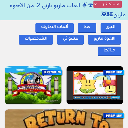
🍄🌟 العاب ماريو بارتي 2, من الاخوة
ماريو 🏰👾
الجزر
حظ
ألعاب الطاولة
الاخوة ماريو
عشوائي
الشخصيات
خرائط