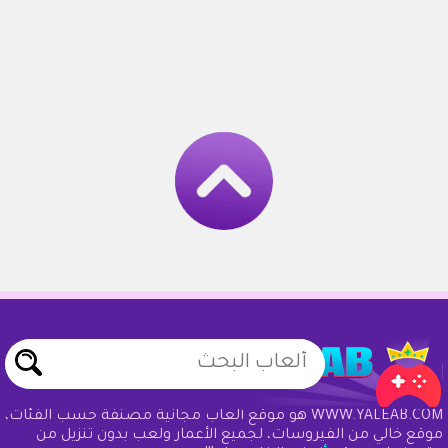
WWW.YALEAB.COM هو موقع ألعاب مجانية مصنفة حسب الفئات،
موقع خالي من الفيروسات، لجميع الأعمار ولعب بدون تنزيل من