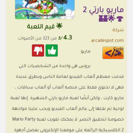
ماريو بارتي 2
🍄🌟🏰
🌟 قيم اللعبة
شركة:
4.3
/5
من 323 من الأصوات
arcadespot.com
Code
ماريو
HTML
بروس هي واحدة من الشخصيات التي
قدمت معظم ألعاب الفيديو لعامة الناس وبطرق عديدة.
فهي لا تحتوي فقط على منصة ألعاب أو ألعاب سباقات ،
ماريو كارت ، ولكن أيضًا لعبة ماريو بارتي الشهيرة. إنها لعبة
لوحية تم نقلها إلى عالم ألعاب الفيديو ويجب علينا مواجهة
خصومنا لتحقيق النصر. لا يمكنك تفويت لعبة Mario Party
2 الكلاسيكية الرائعة على موقعنا الإلكتروني بفضل أجهزة