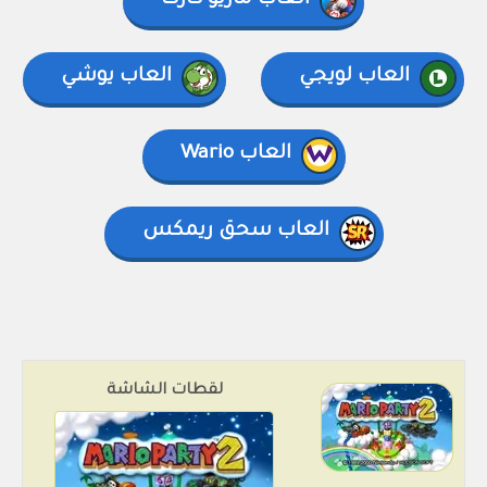
العاب ماريو كارت
العاب لويجي
العاب يوشي
العاب Wario
العاب سحق ريمكس
لقطات الشاشة