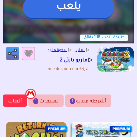
يلعب
طريقة اللعب:
1:18 دقائق
▷
ألعاب
▷
الاخوة ماريو
▷
ماريو بارتي 2
شركة: arcadespot.com
أشرطة فيديو
تعليقات
ألعاب
1
1