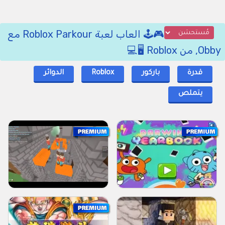
🎮🕹️ العاب لعبة Roblox Parkour مع
Obby, من Roblox 🖥️💻
قدرة
باركور
Roblox
الدوائر
يتملص