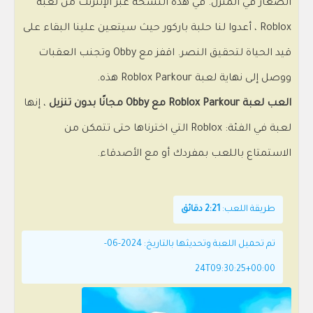
الصغار في المنزل. في هذه النسخة عبر الإنترنت من لعبة
Roblox ، أعدوا لنا حلبة باركور حيث سيتعين علينا البقاء على
قيد الحياة لتحقيق النصر. اقفز مع Obby وتجنب العقبات
ووصل إلى نهاية لعبة Roblox Parkour هذه.
العب لعبة Roblox Parkour مع Obby مجانًا بدون تنزيل
، إنها
لعبة في الفئة: Roblox التي اخترناها حتى تتمكن من
الاستمتاع باللعب بمفردك أو مع الأصدقاء.
طريقة اللعب:
2:21 دقائق
تم تحميل اللعبة وتحديثها بالتاريخ: 2024-06-
24T09:30:25+00:00