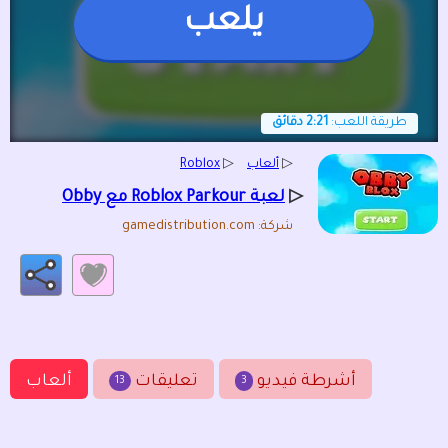
يلعب
طريقة اللعب:
2:21 دقائق
▷
ألعاب
▷
Roblox
▷
لعبة Roblox Parkour مع Obby
شركة: gamedistribution.com
أشرطة فيديو
تعليقات
ألعاب
13
3