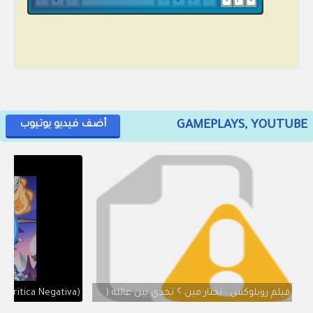
GAMEPLAYS, YOUTUBE
أضف فيديو يوتيوب
فيلم روبلوكس : تختار مين ؟ تحدي بين عائلة ( كوكاكولا ضد عائلة بيبسي ) احداث نارية 😱 🔥