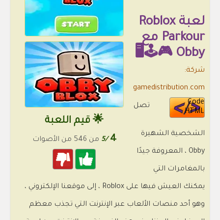
لعبة Roblox
Parkour مع
Obby 🎮🕹️🖥️
شركة:
gamedistribution.com
Code
تصل
HTML
🌟 قيم اللعبة
الشخصية الشهيرة
4
/5
من 546 من الأصوات
Obby ، المعروفة جيدًا
بالمغامرات التي
يمكنك العيش فيها على Roblox ، إلى موقعنا الإلكتروني ،
وهو أحد منصات الألعاب عبر الإنترنت التي تجذب معظم