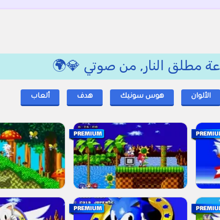
عة مطلق النار, من صوتي 💎🌍
الألوان
هوس سونيك
هدف
ألعاب