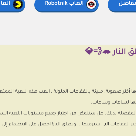
مفاصل
العاب Robotnik
العا
النار 🦔💨💎
من Sonic Bubble Shooter كل منها أكثر صعوبة. مليئة بالفقاعات الملونة ، العب هذه الل
الفقاعات التي سترميها... وتطلق النار! احصل على الانضمام إلى 