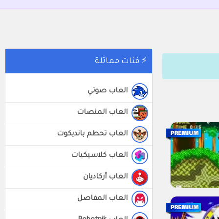
⚡ فئات مماثلة
العاب صوتي
العاب المنصات
العاب تحطم بانديكوت
العاب كلاسيكيات
العاب أركاديان
العاب المفاصل