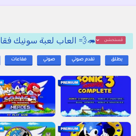
🦔💨 العاب لعبة سونيك فقا
يطلق
تقدم صوتي
صوتي
فقاعات