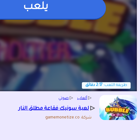
يلعب
طريقة اللعب:
2:17 دقائق
▷
ألعاب
▷
صوتي
▷
لعبة سونيك فقاعة مطلق النار
شركة: gamemonetize.co