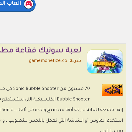
العاب ال
لعبة سونيك فقاعة مطلق 
شركة: gamemonetize.co
Code
70 مستوى 
HTML
Bubble Shooter الكلاسيكية التي ستستمتع بها لساعات وساعات.
إنها ممتعة للغاية لدرجة أنها ستصبح واحدة من ألعاب Sonic المفضلة لديك. هل ستتمكن من اجتياز جميع مستويات اللعبة السبعين؟
استخدم الماوس أو الشاشة التي تعمل باللمس للتصويب ، واختر 
نفس اللون.