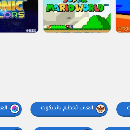
ت
العاب تحطم بانديكوت
الع