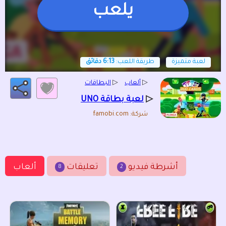
يلعب
لعبة متميزة
طريقة اللعب:
6:13 دقائق
▷
ألعاب
▷
البطاقات
▷
لعبة بطاقة UNO
شركة: famobi.com
أشرطة فيديو
تعليقات
ألعاب
8
2