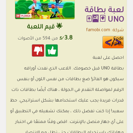
لعبة بطاقة
UNO 🃏🎴🀄
🌟 قيم اللعبة
شركة: famobi.com
3.8
/5
من 594 من الأصوات
Code
HTML
احصل على لعبة
بطاقة UNO قبل خصومك. اللاعب الذي نفدت أوراقه
سيكون هو الفائز! ضع بطاقات من نفس اللون أو بنفس
الرقم لمواصلة التقدم في الجولة ، هناك أيضًا بطاقات ذات
قدرات فريدة يجب عليك استخدامها بشكل استراتيجي. حظ
سعيد! إذا كنت تفضل ذلك ، يمكنك تشغيله في التطبيق أو
على أي جهاز متصل بالإنترنت. اقض وقتًا ممتعًا في اختبار