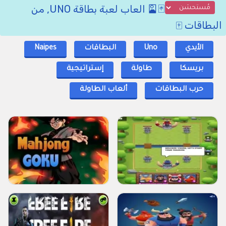
🃏🎴 العاب لعبة بطاقة UNO, من
البطاقات 🀄
الأيدي
Uno
البطاقات
Naipes
بريسكا
طاولة
إستراتيجية
حرب البطاقات
ألعاب الطاولة