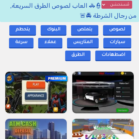
👮🚓 العاب لصوص الطرق السريعة,
من رجال الشرطة 🚔🚨
لصوص
يتملص
البنوك
يتحطم
سيارات
المتاريس
عملاء
سرعة
اضطهادات
الطرق