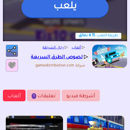
يلعب
طريقة اللعب:
4:15 دقائق
▷
ألعاب
▷
رجال الشرطة
▷
لصوص الطرق السريعة
شركة: gamedistribution.com
أشرطة فيديو
تعليقات
ألعاب
1