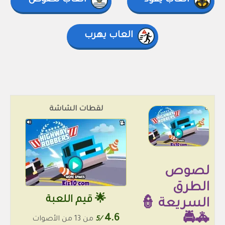
العاب يقود
العاب لصوص
العاب يهرب
لقطات الشاشة
لصوص
الطرق
🌟 قيم اللعبة
السريعة 👮
4.6
🚓🚔
/5
من 13 من الأصوات