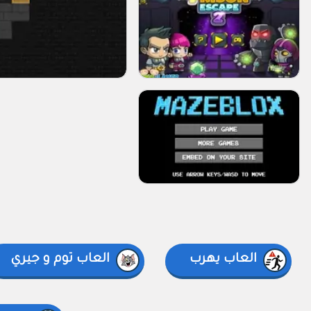
العاب يهرب
العاب توم و جيري