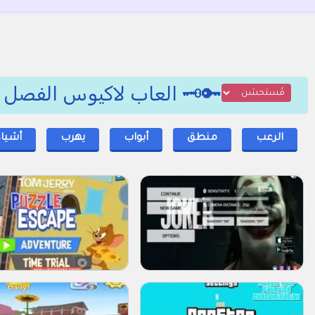
🔑🗝️ العاب لاكيوس الفصل 1: الهروب, من يهرب ⏳🕵️‍♂️
الرعب
منطق
أبواب
يهرب
أشيا