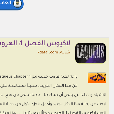
العا
لاكيوس الفصل 1: الهروب 🔑🗝️⏳
شركة: kdata1.com
Code
HTML
من هذا المكان الغريب. سنبدأ بمساعدته على 
الأشياء والأدلة التي يمكن أن تساعدنا. عندما تتمكن من فتح ا
ابحث عن إجابة هذا اللغز الجديد وأكمل الجزء الأول من لعبة الهروب هذه و
العب لاكيوس الفصل 1: الهروب مجانًا بدون تنزيل
، إنها لعبة 