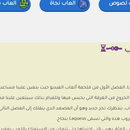
ب لصوص
العاب نجاة
العاب 
واجه لعبة هروب جديدة مع Laqueus Chapter 1، الفصل الأول من ملحمة ألعاب الفيديو حيث يتعين 
الخروج من الغرفة التي يحبس فيها وللقيام بذلك سيتعين علينا فح
لباب، ينتظرك تحدٍ جديد وهو أن المصعد الذي ينقلك إلى الفصل التا
التي تسمى Laqueus بنجاح.
في الفئة: يهرب التي اخترناها حتى تتمكن من الاستمتاع باللعب بمفرد