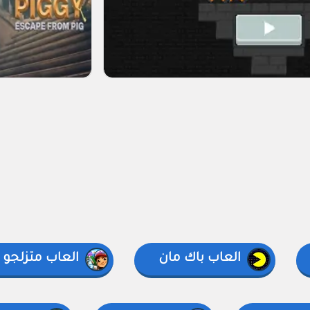
العاب باك مان
العاب متزلجو ق