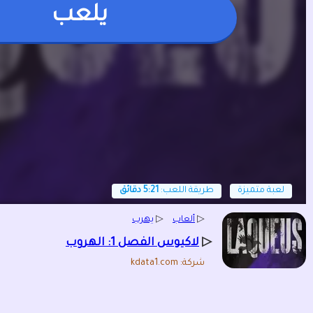
يلعب
لعبة متميزة
طريقة اللعب:
5:21 دقائق
▷
ألعاب
▷
يهرب
▷
لاكيوس الفصل 1: الهروب
شركة: kdata1.com