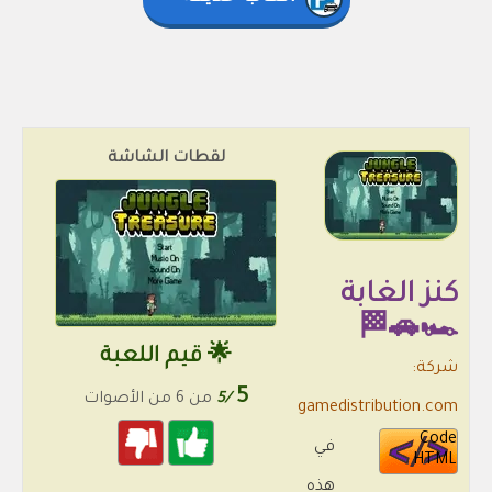
لقطات الشاشة
كنز الغابة
🏎️🚗🏁
🌟 قيم اللعبة
شركة:
5
/5
من 6 من الأصوات
gamedistribution.com
Code
في
HTML
هذه