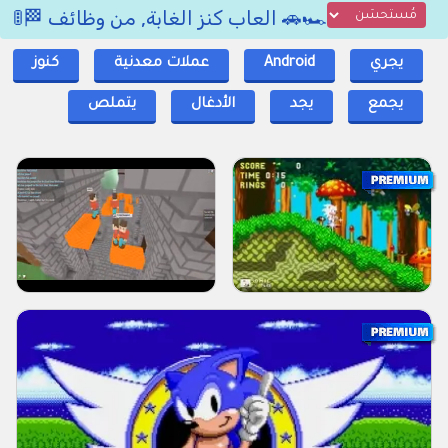
🏎️🚗 العاب كنز الغابة, من وظائف 🏁🚦
يجري
Android
عملات معدنية
كنوز
يجمع
يجد
الأدغال
يتملص