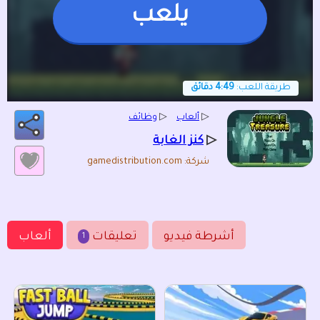
يلعب
طريقة اللعب:
4:49 دقائق
▷
ألعاب
▷
وظائف
▷
كنز الغابة
شركة: gamedistribution.com
أشرطة فيديو
تعليقات
ألعاب
1