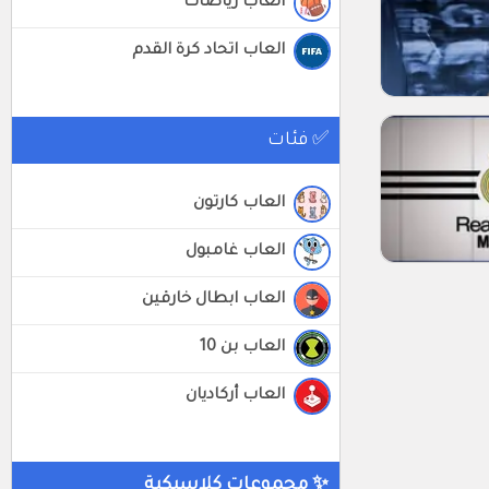
العاب رياضات
العاب اتحاد كرة القدم
✅ فئات
العاب كارتون
العاب غامبول
العاب ابطال خارقين
العاب بن 10
العاب أركاديان
✨ مجموعات كلاسيكية