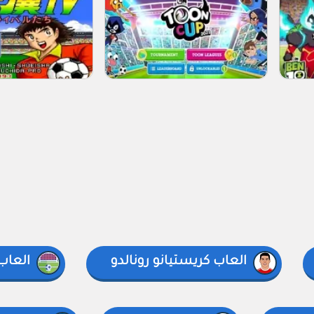
العاب كريستيانو رونالدو
العاب