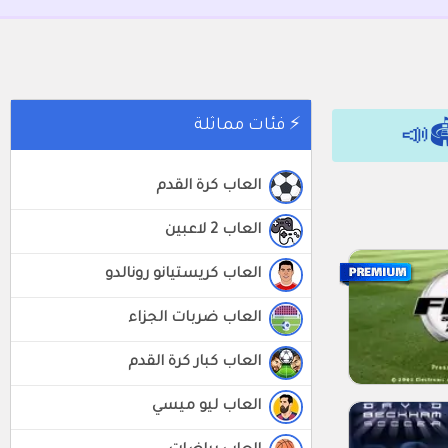
📣
⚡ فئات مماثلة
العاب كرة القدم
العاب 2 لاعبين
العاب كريستيانو رونالدو
العاب ضربات الجزاء
العاب كبار كرة القدم
العاب ليو ميسي