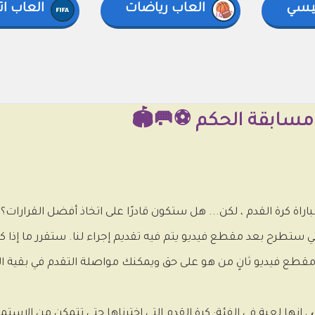
ميسي
العاب رياضات
العاب ات
 مسابقة الحكم ⚽🥅🏟
اراة كرة القدم ، لكن... هل ستكون قادرًا على اتخاذ أفضل القرار
تي ستطرح بعد مقطع فيديو يتم فيه تقديم إجراء لنا. ستقرر ما إذا 
 فيديو ثانٍ من هو على حق ويمكنك مواصلة التقدم في بقية الاخ
، إنها لعبة في الفئة: كرة القدم التي اخترناها حتى تتمكن من الاست