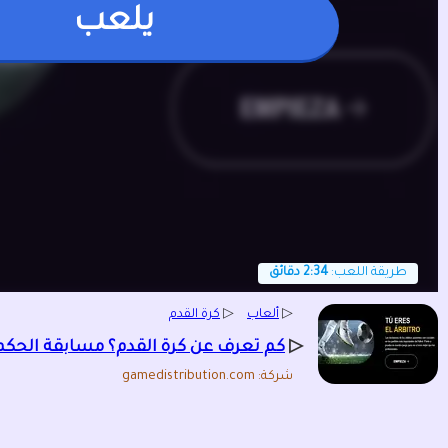
يلعب
طريقة اللعب:
2:34 دقائق
▷
ألعاب
▷
كرة القدم
▷
كم تعرف عن كرة القدم؟ مسابقة الحكم
شركة: gamedistribution.com