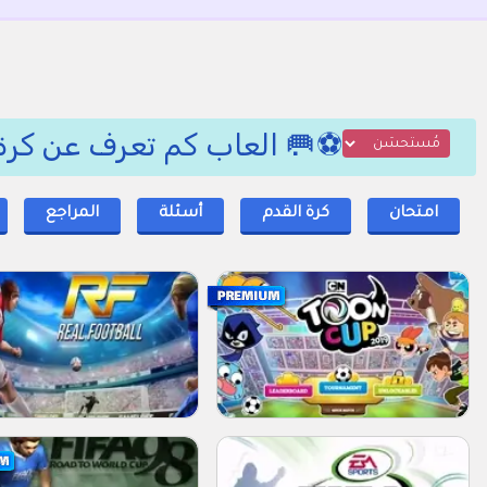
⚽🥅 العاب كم تعرف عن كرة 
امتحان
كرة القدم
أسئلة
المراجع