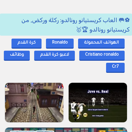
⚽🥅 العاب كريستيانو رونالدو: ركلة وركض, من
كريستيانو رونالدو 🏆🥇
الهواتف المحمولة
Ronaldo
كرة القدم
Cristiano ronaldo
لاعبو كرة القدم
وظائف
Cr7