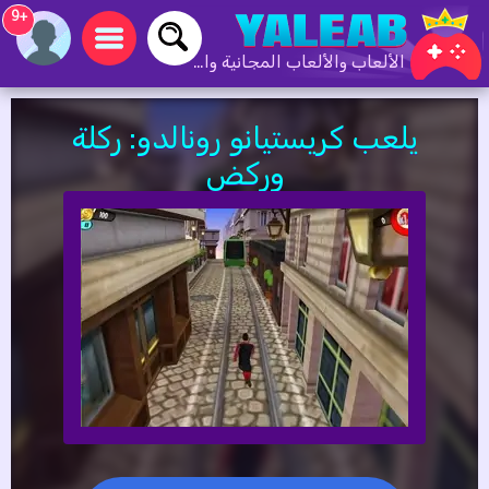
+9
الألعاب والألعاب المجانية والألعاب عبر الإنترنت
يلعب كريستيانو رونالدو: ركلة
وركض