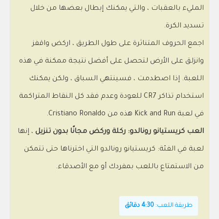
المليء بالعقبات ، والتي يمكنك إبطال بعضها من خلال
تسديد الكرة.
اجمع الحروف المتناثرة على طول الطريق ، اركض واقفز
وانزلق على الأرض لتحصل على أفضل نتيجة ممكنة في هذه
اللعبة. إذا اصطدمت ، فسينتهي السباق ، ولكن يمكنك
استخدام تذاكر CR7 للعودة وعدم فقد كل النقاط المتراكمة
في لعبة Kick and Run هذه من Cristiano Ronaldo.
العب كريستيانو رونالدو: ركلة وركض مجانًا بدون تنزيل
، إنها
لعبة في الفئة: كريستيانو رونالدو التي اخترناها حتى تتمكن
من الاستمتاع باللعب بمفردك أو مع الأصدقاء.
طريقة اللعب:
4:30 دقائق