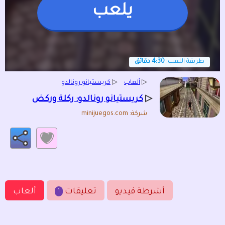
يلعب
طريقة اللعب:
4:30 دقائق
▷
ألعاب
▷
كريستيانو رونالدو
▷
كريستيانو رونالدو: ركلة وركض
شركة: minijuegos.com
أشرطة فيديو
تعليقات
ألعاب
1