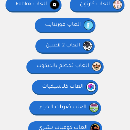
العاب كارتون
العاب Roblox
العاب فورتنايت
العاب 2 لاعبين
العاب تحطم بانديكوت
العاب كلاسيكيات
العاب ضربات الجزاء
العاب كومبات بشري