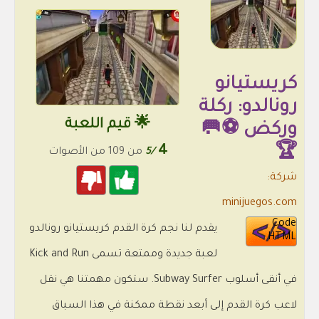
كريستيانو
رونالدو: ركلة
🌟 قيم اللعبة
وركض ⚽🥅
4
🏆
/5
من 109 من الأصوات
شركة:
minijuegos.com
Code
يقدم لنا نجم كرة القدم كريستيانو رونالدو
HTML
لعبة جديدة وممتعة تسمى Kick and Run
في أنقى أسلوب Subway Surfer. ستكون مهمتنا هي نقل
لاعب كرة القدم إلى أبعد نقطة ممكنة في هذا السباق