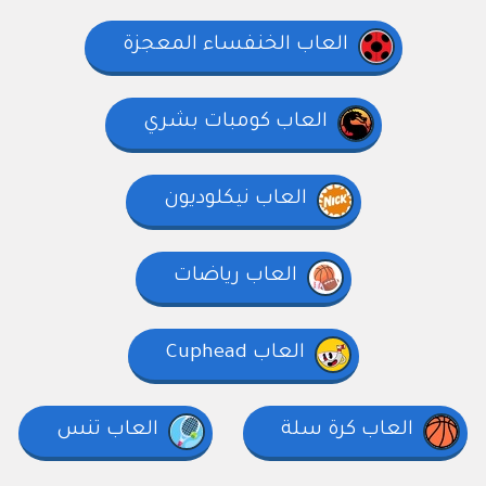
العاب الخنفساء المعجزة
العاب كومبات بشري
العاب نيكلوديون
العاب رياضات
العاب Cuphead
العاب كرة سلة
العاب تنس