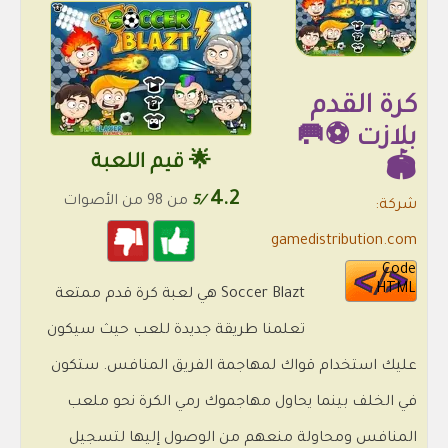
كرة القدم
بلازت ⚽🥅
🌟 قيم اللعبة
🏟
4.2
/5
من 98 من الأصوات
شركة:
gamedistribution.com
Code
HTML
Soccer Blazt هي لعبة كرة قدم ممتعة
تعلمنا طريقة جديدة للعب حيث سيكون
عليك استخدام قواك لمهاجمة الفريق المنافس. ستكون
في الخلف بينما يحاول مهاجموك رمي الكرة نحو ملعب
المنافس ومحاولة منعهم من الوصول إليها لتسجيل