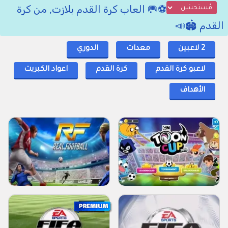
⚽🥅 العاب كرة القدم بلازت, من كرة
القدم 🏟📣
2 لاعبين
معدات
الدوري
لاعبو كرة القدم
كرة القدم
اعواد الكبريت
الأهداف