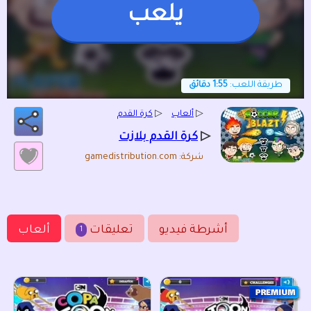
يلعب
طريقة اللعب:
1:55 دقائق
▷
ألعاب
▷
كرة القدم
▷
كرة القدم بلازت
شركة: gamedistribution.com
أشرطة فيديو
تعليقات
ألعاب
1