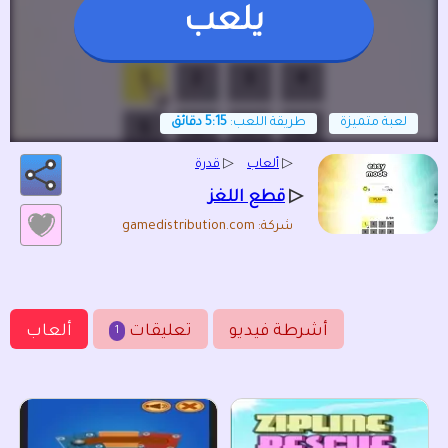
يلعب
لعبة متميزة
طريقة اللعب:
5:15 دقائق
▷
ألعاب
▷
قدرة
▷
قطع اللغز
شركة: gamedistribution.com
أشرطة فيديو
تعليقات
ألعاب
1