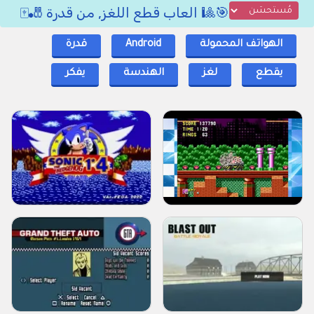
🎯🎱 العاب قطع اللغز, من قدرة 🎳🀄
الهواتف المحمولة
Android
قدرة
يقطع
لغز
الهندسة
يفكر