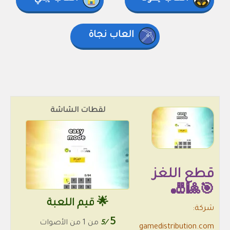
العاب نجاة
لقطات الشاشة
قطع اللغز
🎯🎱🎳
🌟 قيم اللعبة
شركة:
5
/5
من 1 من الأصوات
gamedistribution.com