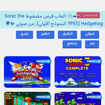
🦔💨 العاب قرص مضغوط Sonic the
Hedgehog (1993 النموذج الأولي), من صوتي 💎🌍
صوتي
الطرق
خطير
يجري
يمر
يجتمع