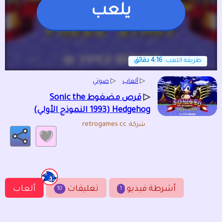
يلعب
طريقة اللعب:
4:16 دقائق
▷
ألعاب
▷
صوتي
▷
قرص مضغوط Sonic the
Hedgehog (1993 النموذج الأولي)
شركة: retrogames.cc
أشرطة فيديو
تعليقات
ألعاب
10
1