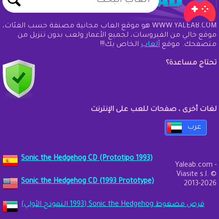
WWW.YALEAB.COM هو موقع ألعاب مجانية مصنفة حسب الفئات،
موقع خالي من الفيروسات، لجميع الأعمار ولعب بدون تنزيل من
متصفحك. موقع
ألعاب
الخاص بك!!!
تحتاج مساعدة؟
لغات أخرى ، صفحات للعب على الإنترنت
عرب
Sonic the Hedgehog CD (Prototipo 1993)
Yaleab.com -
Viasite s.l. ©
Sonic the Hedgehog CD (1993 Prototype)
2013-2026
قرص مضغوط Sonic the Hedgehog (1993 النموذج الأولي)