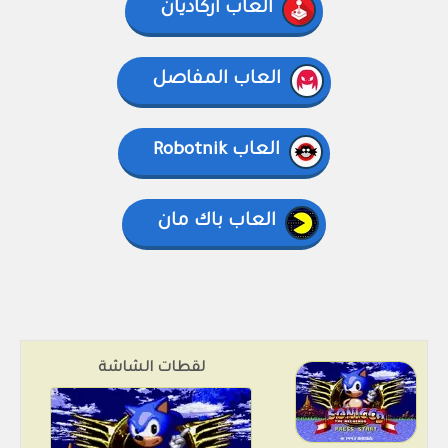
العاب أركاديان
العاب المفاصل
العاب Robotnik
العاب باك مان
لقطات الشاشة