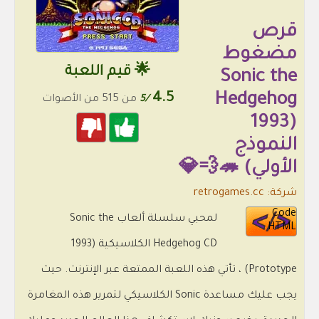
قرص
مضغوط
🌟 قيم اللعبة
Sonic the
4.5
Hedgehog
/5
من 515 من الأصوات
(1993
النموذج
الأولي) 🦔💨💎
شركة: retrogames.cc
Code
لمحبي سلسلة ألعاب Sonic the
HTML
Hedgehog CD الكلاسيكية (1993
Prototype) ، تأتي هذه اللعبة الممتعة عبر الإنترنت. حيث
يجب عليك مساعدة Sonic الكلاسيكي لتمرير هذه المغامرة