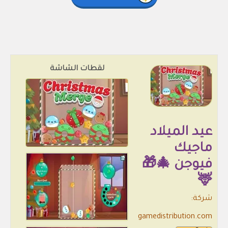
لقطات الشاشة
عيد الميلاد
ماجيك
فيوجن 🎄🎁
🦌
شركة:
gamedistribution.com