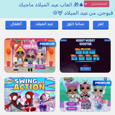
🎄🎁 العاب عيد الميلاد ماجيك
فيوجن, من عيد الميلاد 🦌🍪
لغز
سانتا كلوز
عيد الميلاد
أطفال