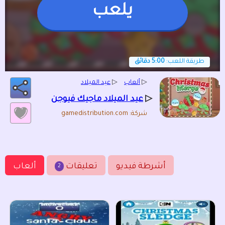
يلعب
طريقة اللعب:
5:00 دقائق
▷
ألعاب
▷
عيد الميلاد
▷
عيد الميلاد ماجيك فيوجن
شركة: gamedistribution.com
أشرطة فيديو
تعليقات
ألعاب
2