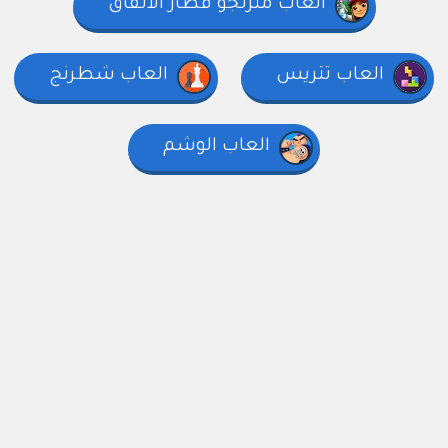
العاب متزلجو قطار الأنفاق
العاب تتريس
العاب شطرنج
العاب الوشم