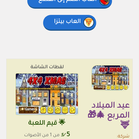
العاب انضم إلى القطع
العاب بيتزا
لقطات الشاشة
عيد الميلاد
المربع 🎄🎁
🌟 قيم اللعبة
🦌
5
/5
من 1 من الأصوات
شركة: