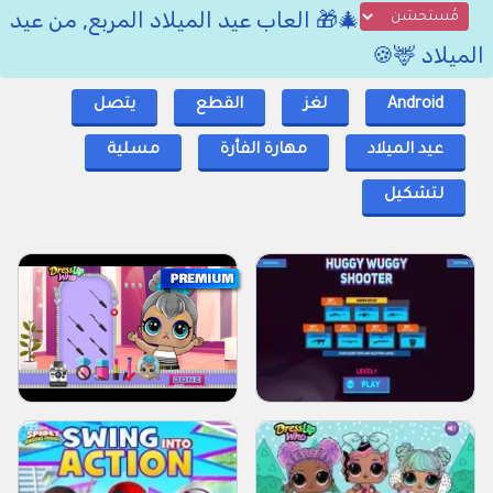
🎄🎁 العاب عيد الميلاد المربع, من عيد
الميلاد 🦌🍪
Android
لغز
القطع
يتصل
عيد الميلاد
مهارة الفأرة
مسلية
لتشكيل