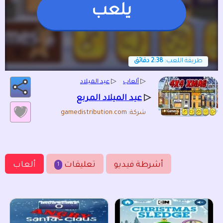
يلعب
طريقة اللعب:
2:38 دقائق
▷
ألعاب
▷
عيد الميلاد
▷
عيد الميلاد المربع
شركة: gamedistribution.com
أشرطة فيديو
تعليقات
ألعاب
1