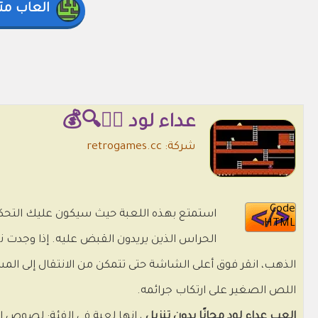
العاب مت
عداء لود 🕵️‍♂️🔍💰
شركة: retrogames.cc
Code
استمتع بهذه اللعبة حيث سيكون عليك التحكم
HTML
الحراس الذين يريدون القبض عليه. إذا وجدت
الذهب، انقر فوق أعلى الشاشة حتى تتمكن من الانتقال إلى ا
اللص الصغير على ارتكاب جرائمه.
العب عداء لود مجانًا بدون تنزيل
، إنها لعبة في الفئة: لصوص ال