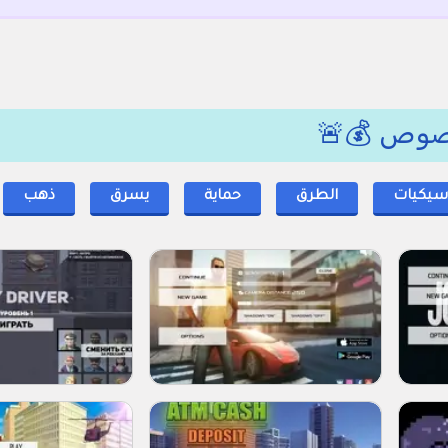
 لصوص 💰🚨
سيكيات
الطرق
حماية
يسرق
ذهب