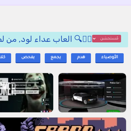
🕵️‍♂️🔍 العاب عداء لود, من
الأوصياء
هدم
يجمع
يفحص
كلا