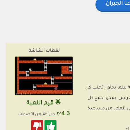
ا الجيران
لقطات الشاشة
بينما يحاول تجنب كل
حراس. بمجرد جمع كل
🌟 قيم اللعبة
حتى تتمكن من مساعدة
4.3
/5
من 46 من الأصوات
ء.