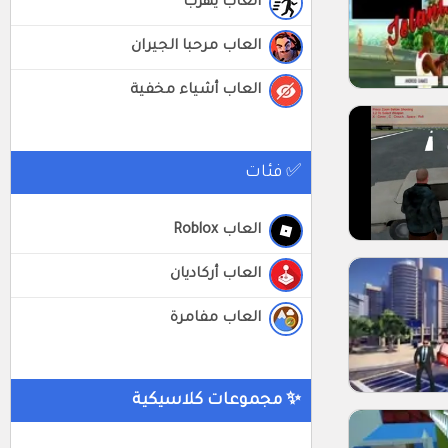
العاب يهرب
العاب مرحبا الجيران
العاب أشياء مخفية
✅ فئات
العاب Roblox
العاب أركاديان
العاب مفامرة
✨ مجموعات كلاسيكية