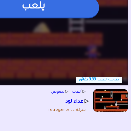
يلعب
طريقة اللعب:
3:33 دقائق
▷
ألعاب
▷
لصوص
▷
عداء لود
شركة: retrogames.cc