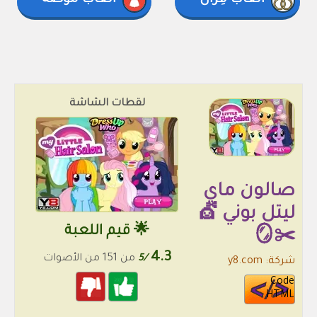
العاب قِرَان
العاب موضة
لقطات الشاشة
صالون ماي
ليتل بوني 💇
🌟 قيم اللعبة
✂️🪞
4.3
/5
من 151 من الأصوات
شركة: y8.com
Code
HTML