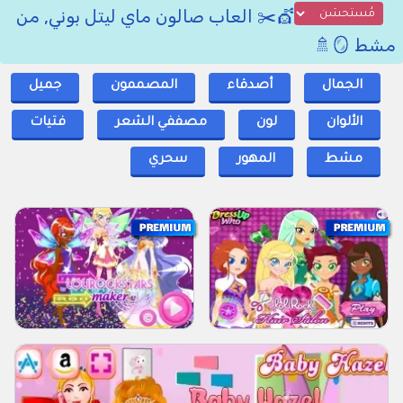
💇✂️ العاب صالون ماي ليتل بوني, من
مشط 🪞🚿
الجمال
أصدقاء
المصممون
جميل
الألوان
لون
مصففي الشعر
فتيات
مشط
المهور
سحري