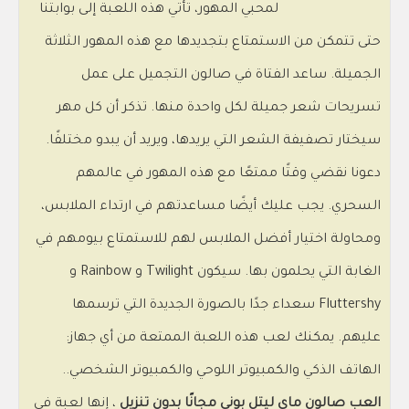
لمحبي المهور، تأتي هذه اللعبة إلى بوابتنا
حتى تتمكن من الاستمتاع بتجديدها مع هذه المهور الثلاثة
الجميلة. ساعد الفتاة في صالون التجميل على عمل
تسريحات شعر جميلة لكل واحدة منها. تذكر أن كل مهر
سيختار تصفيفة الشعر التي يريدها، ويريد أن يبدو مختلفًا.
دعونا نقضي وقتًا ممتعًا مع هذه المهور في عالمهم
السحري. يجب عليك أيضًا مساعدتهم في ارتداء الملابس،
ومحاولة اختيار أفضل الملابس لهم للاستمتاع بيومهم في
الغابة التي يحلمون بها. سيكون Twilight و Rainbow و
Fluttershy سعداء جدًا بالصورة الجديدة التي ترسمها
عليهم. يمكنك لعب هذه اللعبة الممتعة من أي جهاز:
الهاتف الذكي والكمبيوتر اللوحي والكمبيوتر الشخصي..
العب صالون ماي ليتل بوني مجانًا بدون تنزيل
، إنها لعبة في