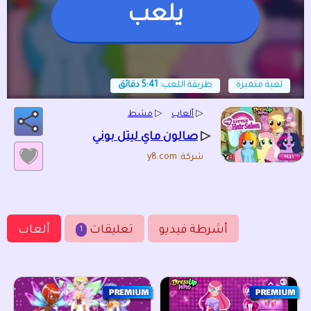
يلعب
لعبة متميزة
طريقة اللعب:
5:41 دقائق
▷
ألعاب
▷
مشط
▷
صالون ماي ليتل بوني
شركة: y8.com
أشرطة فيديو
تعليقات
ألعاب
1