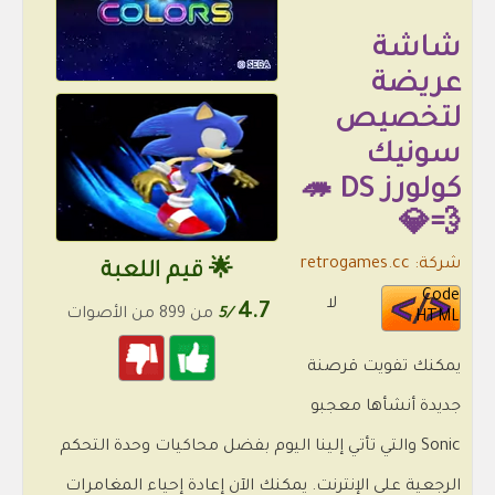
شاشة
عريضة
لتخصيص
سونيك
كولورز DS 🦔
💨💎
شركة: retrogames.cc
🌟 قيم اللعبة
Code
لا
4.7
/5
من 899 من الأصوات
HTML
يمكنك تفويت قرصنة
جديدة أنشأها معجبو
Sonic والتي تأتي إلينا اليوم بفضل محاكيات وحدة التحكم
الرجعية على الإنترنت. يمكنك الآن إعادة إحياء المغامرات