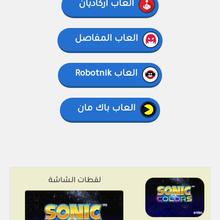
العاب أركاديان
العاب المفاصل
العاب Robotnik
العاب باك مان
لقطات الشاشة