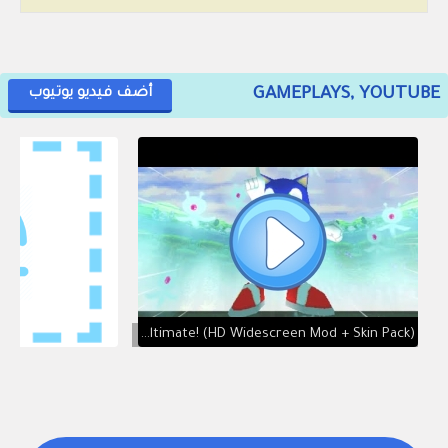
GAMEPLAYS, YOUTUBE
أضف فيديو يوتيوب
Sonic Colors DS Ultimate! (HD Widescreen Mod + Skin Pack)