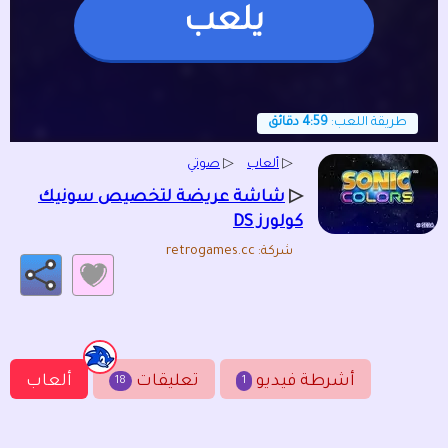
يلعب
طريقة اللعب:
4:59 دقائق
▷
ألعاب
▷
صوتي
▷
شاشة عريضة لتخصيص سونيك
كولورز DS
شركة: retrogames.cc
أشرطة فيديو
تعليقات
ألعاب
18
1