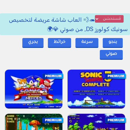
🦔💨 العاب شاشة عريضة لتخصيص
سونيك كولورز DS, من صوتي 💎🌍
ينجو
سرعة
خرائط
يجري
صوتي