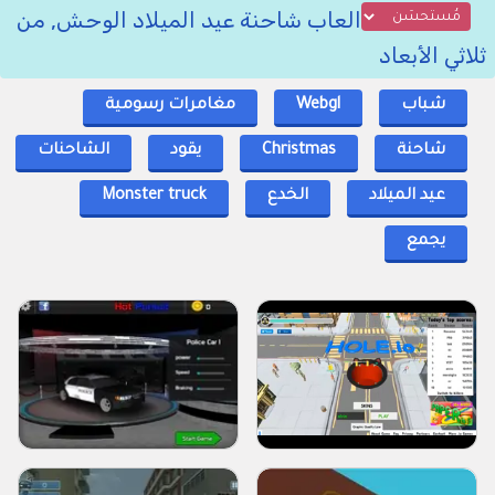
العاب شاحنة عيد الميلاد الوحش, من
ثلاثي الأبعاد
شباب
Webgl
مغامرات رسومية
شاحنة
Christmas
يقود
الشاحنات
عيد الميلاد
الخدع
Monster truck
يجمع