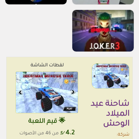
لقطات الشاشة
شاحنة عيد
الميلاد
🌟 قيم اللعبة
الوحش
4.2
/5
من 46 من الأصوات
شركة: