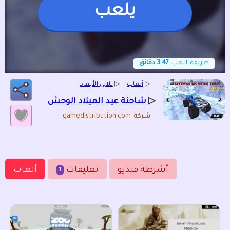
يلعب
طريقة اللعب:
3:47 دقائق
▷
ألعاب
▷
ثلاثي الأبعاد
▷
شاحنة عيد الميلاد الوحش
شركة: gamedistribution.com
أشرطة فيديو
تعليقات
ألعاب
1