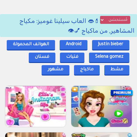
💄👄 العاب سيلينا غوميز: مكياج
المشاهير, من ماكياج 💅👁️
Justín bieber
Android
الهواتف المحمولة
Selena gomez
فتيات
فستان
مشط
ماكياج
مشهور