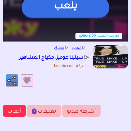
يلعب
طريقة اللعب:
2:36 دقائق
▷
ألعاب
▷
ماكياج
▷
سيلينا غوميز: مكياج المشاهير
شركة: famobi.com
أشرطة فيديو
تعليقات
ألعاب
1