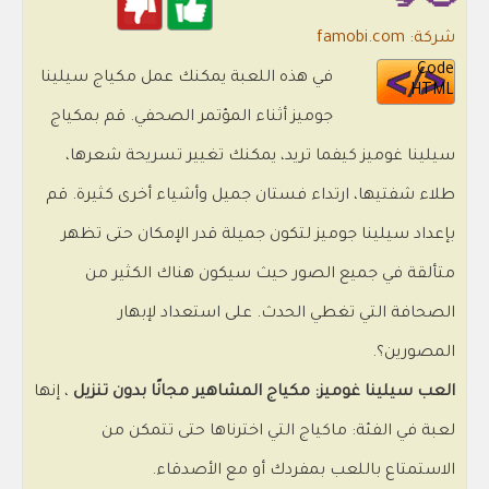
👄💅
شركة: famobi.com
Code
في هذه اللعبة يمكنك عمل مكياج سيلينا
HTML
جوميز أثناء المؤتمر الصحفي. قم بمكياج
سيلينا غوميز كيفما تريد، يمكنك تغيير تسريحة شعرها،
طلاء شفتيها، ارتداء فستان جميل وأشياء أخرى كثيرة. قم
بإعداد سيلينا جوميز لتكون جميلة قدر الإمكان حتى تظهر
متألقة في جميع الصور حيث سيكون هناك الكثير من
الصحافة التي تغطي الحدث. على استعداد لإبهار
المصورين؟.
العب سيلينا غوميز: مكياج المشاهير مجانًا بدون تنزيل
، إنها
لعبة في الفئة: ماكياج التي اخترناها حتى تتمكن من
الاستمتاع باللعب بمفردك أو مع الأصدقاء.