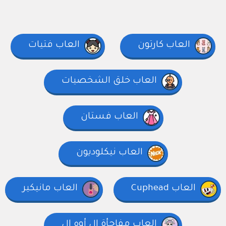
العاب كارتون
العاب فتيات
العاب خلق الشخصيات
العاب فستان
العاب نيكلوديون
العاب Cuphead
العاب مانيكير
العاب مفاجأة إل أوه إل