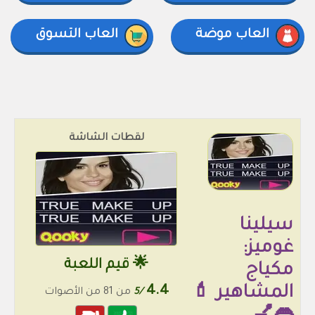
العاب موضة
العاب التسوق
لقطات الشاشة
سيلينا
غوميز:
🌟 قيم اللعبة
مكياج
المشاهير 💄
4.4
/5
من 81 من الأصوات