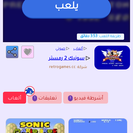
يلعب
طريقة اللعب:
3:53 دقائق
▷
ألعاب
▷
صوتي
▷
سونيك 2 رمستر
شركة: retrogames.cc
أشرطة فيديو
تعليقات
ألعاب
1
1