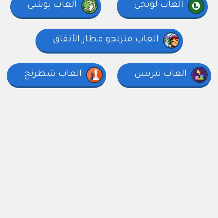
العاب لويجي
العاب يوشي
العاب متزلجو قطار الأنفاق
العاب تتريس
العاب شطرنج