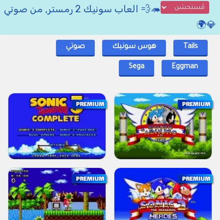
🦔💨 العاب سونيك 2 رمستر, من صوتي
💎🌍
Tails
هوس سونيك
صوتي
Sega
Eggman