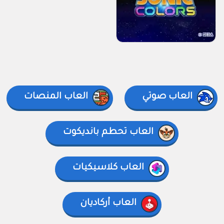
العاب صوتي
العاب المنصات
العاب تحطم بانديكوت
العاب كلاسيكيات
العاب أركاديان