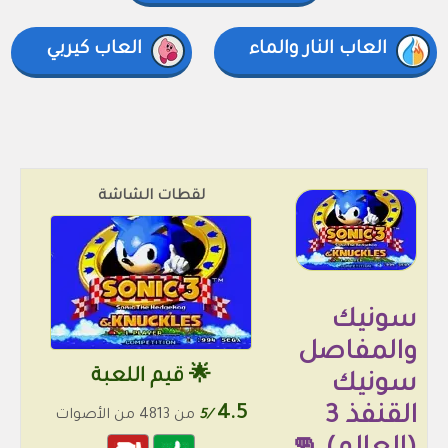
العاب النار والماء
العاب كيربي
لقطات الشاشة
سونيك
والمفاصل
🌟 قيم اللعبة
سونيك
القنفذ 3
4.5
/5
من 4813 من الأصوات