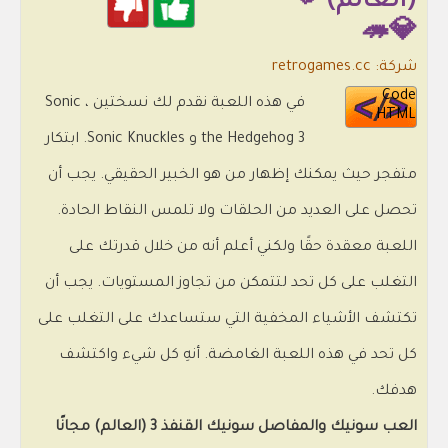
(العالم) 👊
💎🦔
شركة: retrogames.cc
Code
في هذه اللعبة نقدم لك نسختين ، Sonic
HTML
the Hedgehog 3 و Sonic Knuckles. ابتكار
متفجر حيث يمكنك إظهار من هو الخبير الحقيقي. يجب أن
تحصل على العديد من الحلقات ولا تلمس النقاط الحادة.
اللعبة معقدة حقًا ولكني أعلم أنه من خلال قدرتك على
التغلب على كل تحد لتتمكن من تجاوز المستويات. يجب أن
تكتشف الأشياء المخفية التي ستساعدك على التغلب على
كل تحد في هذه اللعبة الغامضة. أنهِ كل شيء واكتشف
هدفك.
العب سونيك والمفاصل سونيك القنفذ 3 (العالم) مجانًا