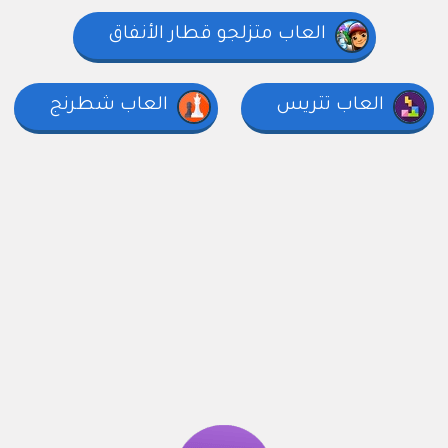
العاب متزلجو قطار الأنفاق
العاب تتريس
العاب شطرنج