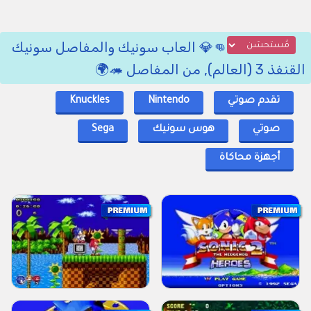
👊💎 العاب سونيك والمفاصل سونيك
القنفذ 3 (العالم), من المفاصل 🦔🌍
تقدم صوتي
Nintendo
Knuckles
صوتي
هوس سونيك
Sega
أجهزة محاكاة