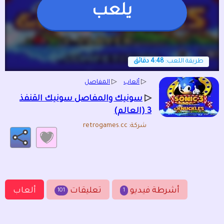
يلعب
طريقة اللعب:
4:48 دقائق
▷
ألعاب
▷
المفاصل
▷
سونيك والمفاصل سونيك القنفذ
3 (العالم)
شركة: retrogames.cc
أشرطة فيديو
تعليقات
ألعاب
101
1