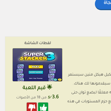
جاة
لقطات الشاشة
 لتشكيل هيكل متين سيستمر
 سيقدمونها لك هناك.
🌟 قيم اللعبة
 معلقًا لبضع ثوان حتى
3.6
/5
من 18 من الأصوات
التالي. قم بإنشاء الهياكل باستخدام Super Stacker وتغلب على جميع حزم المستويات في هذه