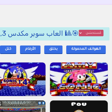
🎯🎱 العاب سوبر مكدس 3, من قدرة 🎳🀄
الهواتف المحمولة
يخلق
الأرقام
كتل