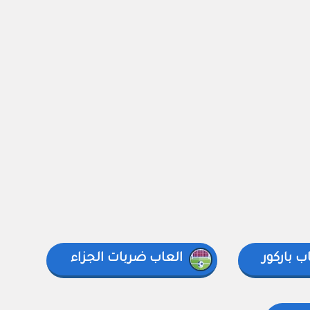
ب باركور
العاب ضربات الجزاء