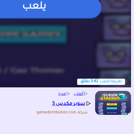
يلعب
طريقة اللعب:
3:42 دقائق
▷
ألعاب
▷
قدرة
▷
سوبر مكدس 3
شركة: gamedistribution.com