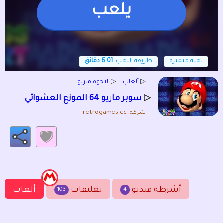
يلعب
لعبة متميزة
طريقة اللعب:
6:01 دقائق
▷
ألعاب
▷
الاخوة ماريو
▷
سوبر ماريو 64 الموزع العشوائي
شركة: retrogames.cc
أشرطة فيديو
تعليقات
ألعاب
103
4