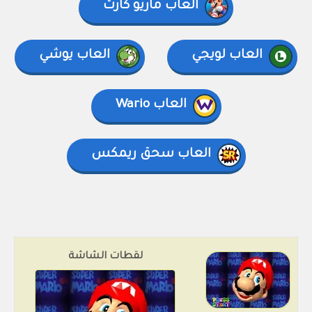
العاب ماريو كارت
العاب لويجي
العاب يوشي
العاب Wario
العاب سحق ريمكس
لقطات الشاشة