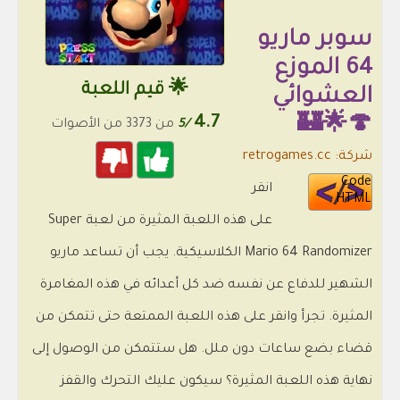
سوبر ماريو
64 الموزع
🌟 قيم اللعبة
العشوائي
4.7
🍄🌟🏰
/5
من 3373 من الأصوات
شركة: retrogames.cc
Code
انقر
HTML
على هذه اللعبة المثيرة من لعبة Super
Mario 64 Randomizer الكلاسيكية. يجب أن تساعد ماريو
الشهير للدفاع عن نفسه ضد كل أعدائه في هذه المغامرة
المثيرة. تجرأ وانقر على هذه اللعبة الممتعة حتى تتمكن من
قضاء بضع ساعات دون ملل. هل ستتمكن من الوصول إلى
نهاية هذه اللعبة المثيرة؟ سيكون عليك التحرك والقفز