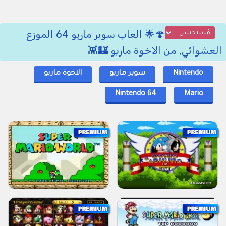
🍄🌟 العاب سوبر ماريو 64 الموزع
العشوائي, من الاخوة ماريو 🏰👾
Nintendo
سوبر ماريو
الاخوة ماريو
Nintendo 64
Mario