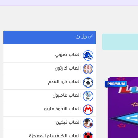
✅ فئات
العاب صوتي
العاب كارتون
العاب كرة القدم
العاب غامبول
العاب الاخوة ماريو
العاب تيكين
العاب الخنفساء المعجزة