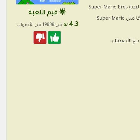
معدلة من قبل المعجبين يمكنك من خلالها إنشاء مستوياتك الخاصة. ولكن ، إذا كنت تفضل ذلك ، يمكنك لعب لعبة Super Mario Bros
🌟 قيم اللعبة
الكلاسيكية الأصلية تمامًا كما تتذكرها منذ البداية. لا تتوقف المتعة مع سباك Nintendo الذي تأتي منه إصدارات من أكثر ألعابه نجاحًا مثل Super Mario
4.3
/5
من 19888 من الأصوات
 مع الأصدقاء.