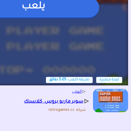
يلعب
لعبة متميزة
طريقة اللعب:
5:05 دقائق
▷
ألعاب
▷
سوبر ماريو بروس. كلاسيك
شركة: retrogames.cc