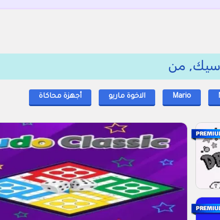
اسيك, من
Mario
الاخوة ماريو
أجهزة محاكاة