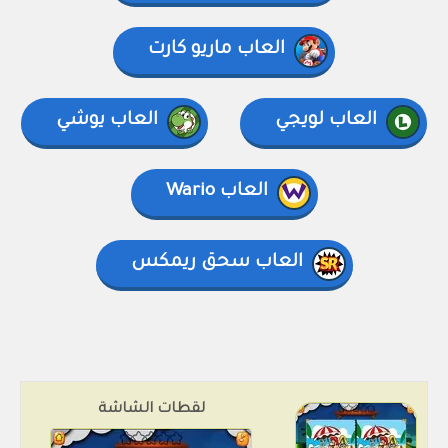
العاب ماريو كارت
العاب لويجي
العاب يوشي
العاب Wario
العاب سحق ريمكس
لقطات الشاشة