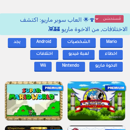
🍄🌟 العاب سوبر ماريو: اكتشف
الاختلافات, من الاخوة ماريو 🏰👾
Mario
الشخصيات
Android
يجد
اخطاء
لعبة فيديو
اختلافات
الاخوة ماريو
Nintendo
Wii