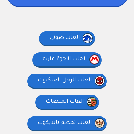
العاب صوتي
العاب الاخوة ماريو
العاب الرجل العنكبوت
العاب المنصات
العاب تحطم بانديكوت