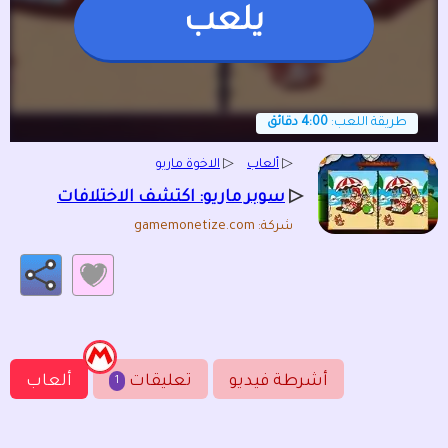
يلعب
طريقة اللعب:
4:00 دقائق
▷
ألعاب
▷
الاخوة ماريو
▷
سوبر ماريو: اكتشف الاختلافات
شركة: gamemonetize.com
أشرطة فيديو
تعليقات
ألعاب
1