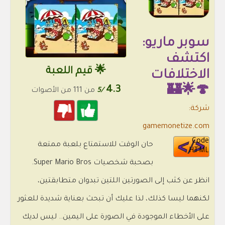
سوبر ماريو:
اكتشف
🌟 قيم اللعبة
الاختلافات
4.3
🍄🌟🏰
/5
من 111 من الأصوات
شركة:
gamemonetize.com
Code
حان الوقت للاستمتاع بلعبة ممتعة
HTML
بصحبة شخصيات Super Mario Bros.
انظر عن كثب إلى الصورتين اللتين تبدوان متطابقتين،
لكنهما ليسا كذلك، لذا عليك أن تبحث بعناية شديدة للعثور
على الأخطاء الموجودة في الصورة على اليمين.. ليس لديك