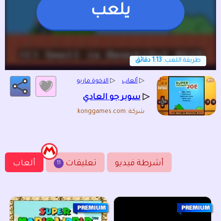
يلعب
طريقة اللعب:
1:13 دقائق
▷
ألعاب
▷
الاخوة ماريو
▷
سوبر جو العادي
شركة: konggames.com
أشرطة فيديو
تعليقات
ألعاب
11