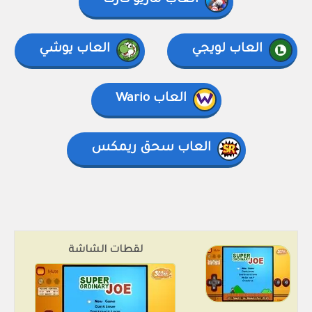
العاب ماريو كارت
العاب لويجي
العاب يوشي
العاب Wario
العاب سحق ريمكس
لقطات الشاشة