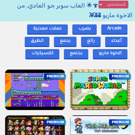
🍄🌟 العاب سوبر جو العادي, من
الاخوة ماريو 🏰👾
Arcade
يضرب
عملات معدنية
أعداء
رائع
يجمع
الطرق
الاخوة ماريو
يجتمع
كلاسيكيات