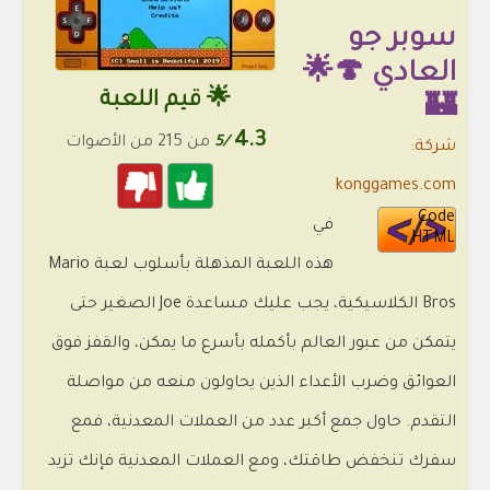
سوبر جو
العادي 🍄🌟
🌟 قيم اللعبة
🏰
4.3
/5
من 215 من الأصوات
شركة:
konggames.com
Code
في
HTML
هذه اللعبة المذهلة بأسلوب لعبة Mario
Bros الكلاسيكية، يجب عليك مساعدة Joe الصغير حتى
يتمكن من عبور العالم بأكمله بأسرع ما يمكن، والقفز فوق
العوائق وضرب الأعداء الذين يحاولون منعه من مواصلة
التقدم. حاول جمع أكبر عدد من العملات المعدنية، فمع
سفرك تنخفض طاقتك، ومع العملات المعدنية فإنك تزيد