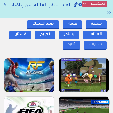
⚽🏀 العاب سفر العائلة, من رياضات 🏈
⚾
سمكة
غسل
صيد السمك
العائلات
يسافر
تخييم
فستان
سيارات
أجازة