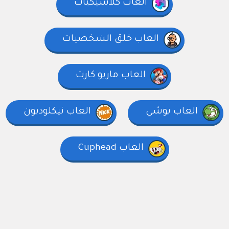
العاب كلاسيكيات
العاب خلق الشخصيات
العاب ماريو كارت
العاب يوشي
العاب نيكلوديون
العاب Cuphead