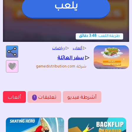
يلعب
طريقة اللعب:
3:48 دقائق
▷
ألعاب
▷
رياضات
▷
سفر العائلة
شركة: gamedistribution.com
أشرطة فيديو
تعليقات
ألعاب
1