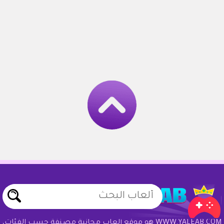
WWW.YALEAB.COM هو موقع ألعاب مجانية مصنفة حسب الفئات،