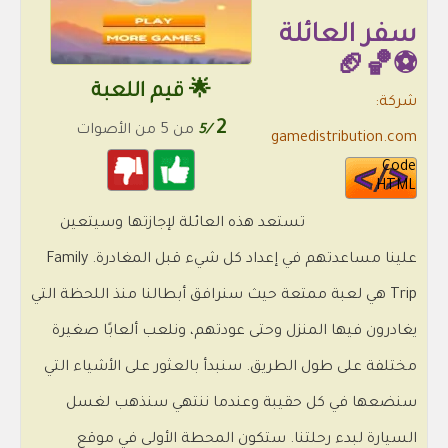
سفر العائلة
⚽🏀🏈
🌟 قيم اللعبة
شركة:
2
/5
من 5 من الأصوات
gamedistribution.com
Code
HTML
تستعد هذه العائلة لإجازتها وسيتعين
علينا مساعدتهم في إعداد كل شيء قبل المغادرة. Family
Trip هي لعبة ممتعة حيث سنرافق أبطالنا منذ اللحظة التي
يغادرون فيها المنزل وحتى عودتهم، ونلعب ألعابًا صغيرة
مختلفة على طول الطريق. سنبدأ بالعثور على الأشياء التي
سنضعها في كل حقيبة وعندما ننتهي سنذهب لغسل
السيارة لبدء رحلتنا. ستكون المحطة الأولى في موقع