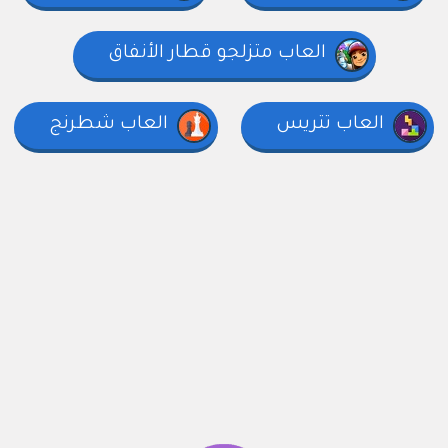
العاب متزلجو قطار الأنفاق
العاب تتريس
العاب شطرنج