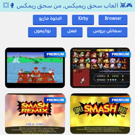
🎮👾 العاب سحق ريميكس, من سحق ريمكس 🥊💥
Browser
Kirby
الاخوة ماريو
سماش بروس
فعل
بوكيمون