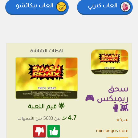
العاب كيربي
العاب بيكاتشو
لقطات الشاشة
سحق
ريميكس 🎮
🌟 قيم اللعبة
👾🥊
4.7
/5
من 5033 من الأصوات
شركة:
minijuegos.com