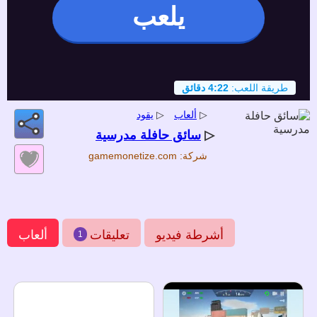
يلعب
طريقة اللعب:
4:22 دقائق
▷
ألعاب
▷
يقود
▷
سائق حافلة مدرسية
شركة: gamemonetize.com
أشرطة فيديو
تعليقات
ألعاب
1