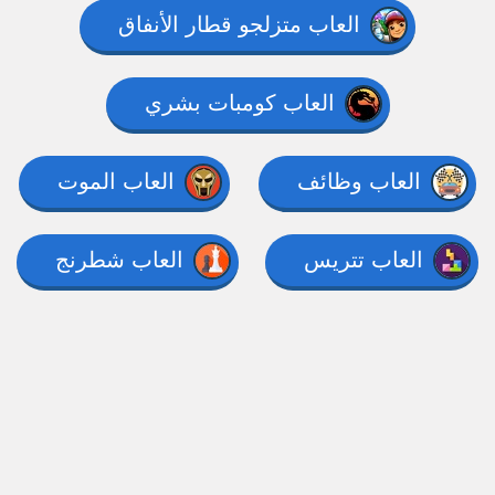
العاب متزلجو قطار الأنفاق
العاب كومبات بشري
العاب وظائف
العاب الموت
العاب تتريس
العاب شطرنج