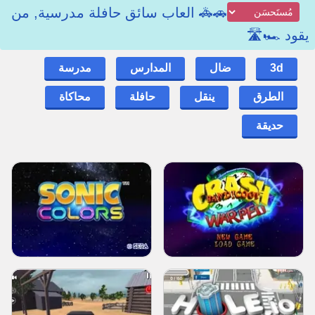
🚗🚓 العاب سائق حافلة مدرسية, من
يقود 🏎🛣
3d
ضال
المدارس
مدرسة
الطرق
ينقل
حافلة
محاكاة
حديقة