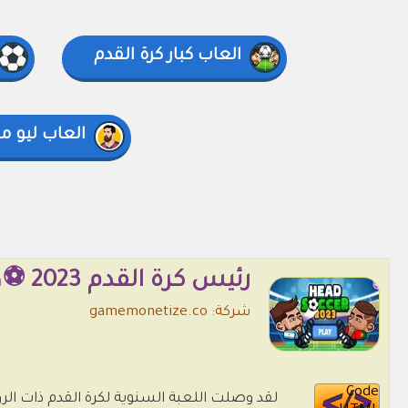
العاب كبار كرة القدم
العاب ليو 
رئيس كرة القدم 2023 ⚽👤🎮
شركة: gamemonetize.co
Code