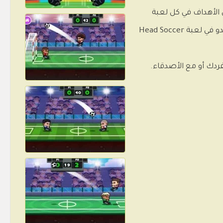
الأهداف في كل لعبة
للحصول على نتيجة مواتية والتغلب على خصمك. استعد للعب مع نجوم كرة القدم الكبار في العالم مثل ميسي أو كريستيانو رونالدو في لعبة Head Soccer
مفردك أو مع الأصدقاء.