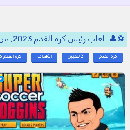
⚽👤 العاب رئيس كرة القدم 2023, من كبار كرة القدم 🎮🏆
كرة القدم
2 لاعبين
الأهداف
كرة القدم ك