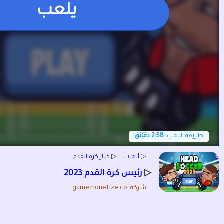
يلعب
طريقة اللعب:
2:58 دقائق
▷
ألعاب
▷
كبار كرة القدم
▷
رئيس كرة القدم 2023
شركة: gamemonetize.co