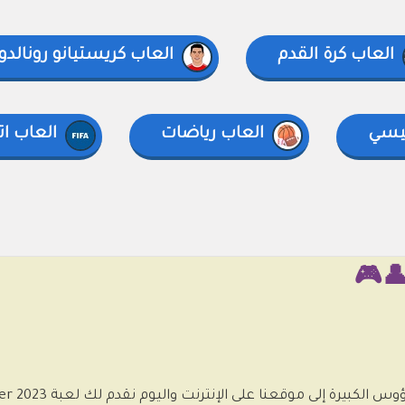
العاب كرة القدم
العاب كريستيانو رونالدو
ميسي
العاب رياضات
العاب ات