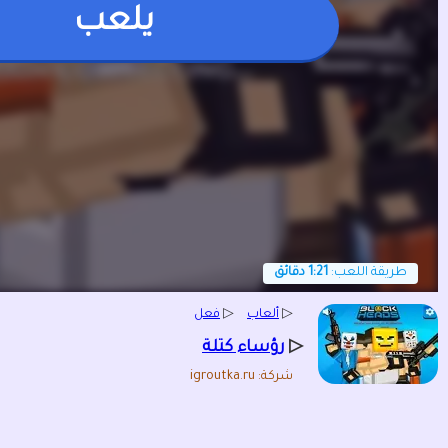
يلعب
طريقة اللعب:
1:21 دقائق
▷
ألعاب
▷
فعل
▷
رؤساء كتلة
شركة: igroutka.ru