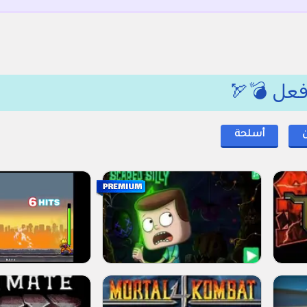
فعل 💣🏹
ن
أسلحة