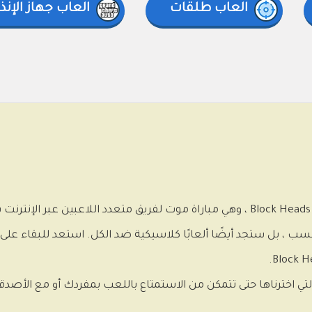
العاب طلقات
العاب جهاز الإنذار
انضم إلى الإجراء الذي تم تقديمه إلينا في لعبة Block Heads ، وهي مباراة موت لفريق متعدد ال
 ، بل ستجد أيضًا ألعابًا كلاسيكية ضد الكل. استعد للبقاء على ق
التي اخترناها حتى تتمكن من الاستمتاع باللعب بمفردك أو مع الأصدقا