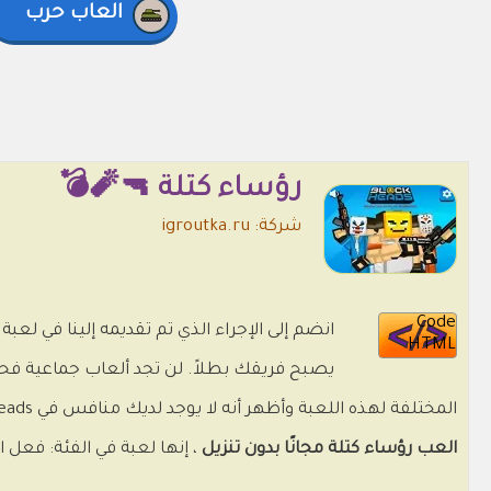
العاب حرب
رؤساء كتلة 🔫🧨💣
شركة: igroutka.ru
Code
HTML
يصبح فريقك بطلاً. لن تجد ألعاب جماعية فحسب
المختلفة لهذه اللعبة وأظهر أنه لا يوجد لديك منافس في Block Heads.
العب رؤساء كتلة مجانًا بدون تنزيل
، إنها لعبة في الفئة: فعل 