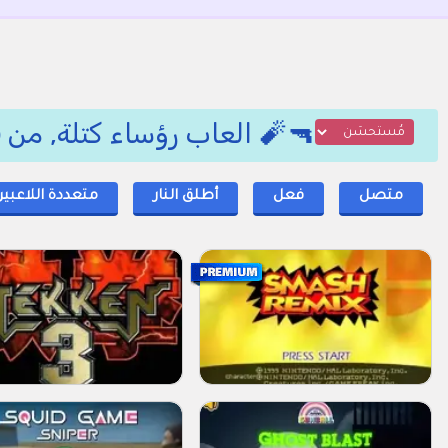
🔫🧨 العاب رؤساء كتلة, من 
متصل
فعل
أطلق النار
متعددة اللاعبي