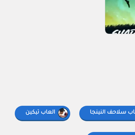
اب سلاحف النينجا
العاب تيكين