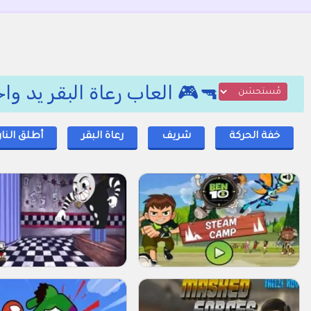
🔫🎮 العاب رعاة البقر يد واح
خفة الحركة
شريف
رعاة البقر
أطلق النار