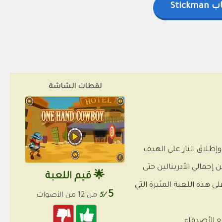
Stickma
لقطات الشاشة
 التدرب على التصويب، وإطلاق النار على الهدف
عها و30 ثانية حتى تصل تسديدتك إلى الهدف. ينتظرك 12 مستوى من إجمالي الأدرينالين حتى
🌟 قيم اللعبة
ى هذه اللعبة المثيرة التي
5
/5
من 12 من الأصوات
ع الأصدقاء.