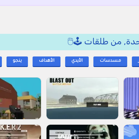
دة, من طلقات 🕹️🖱️
مسدسات
الأيدي
الأهداف
ينجو