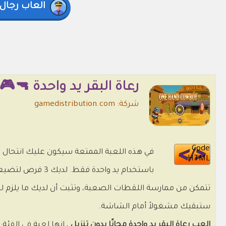
العاب رجال
رعاة البقر يد واحدة 🔫🎮
شركة: gamedistribution.com
Code
HTML
تتمكن من ممارسة اللقطات الصعبة، وتثبت أن لديك ما يلزم للبقاء
ستبقيك مشغولاً أمام الشاشة.
العب رعاة البقر يد واحدة مجانًا بدون تنزيل
، إنها لعبة في الفئة