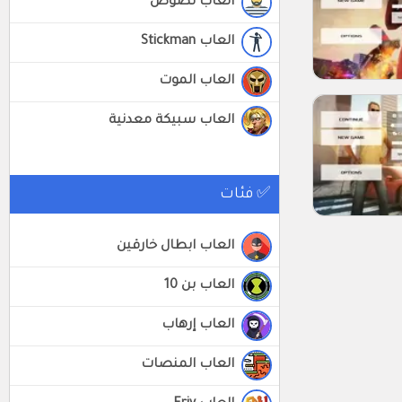
العاب لصوص
العاب Stickman
العاب الموت
العاب سبيكة معدنية
✅ فئات
العاب ابطال خارقين
العاب بن 10
العاب إرهاب
العاب المنصات