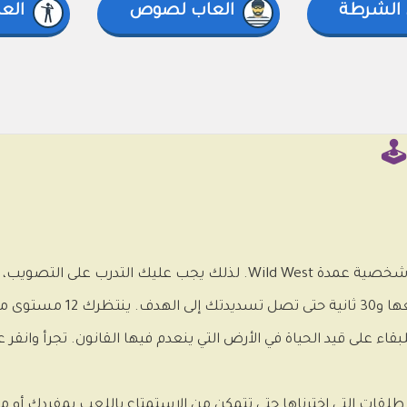
 الشرطة
العاب لصوص
العاب n
️
في هذه اللعبة الممتعة سيكون عليك انتحال شخصية عمدة Wild West. لذلك يجب عليك
باستخدام يد واحدة فقط. لديك 3 فرص لتضي
 على قيد الحياة في الأرض التي ينعدم فيها القانون. تجرأ وانقر عل
: طلقات التي اخترناها حتى تتمكن من الاستمتاع باللعب بمفردك أو م