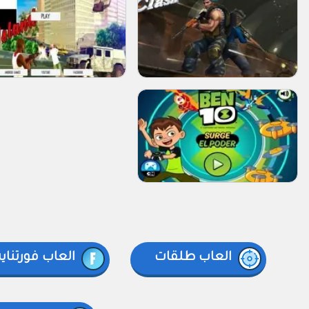
العاب طلقات
العاب فورتناي