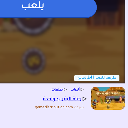
يلعب
طريقة اللعب:
2:41 دقائق
▷
ألعاب
▷
طلقات
▷
رعاة البقر يد واحدة
شركة: gamedistribution.com