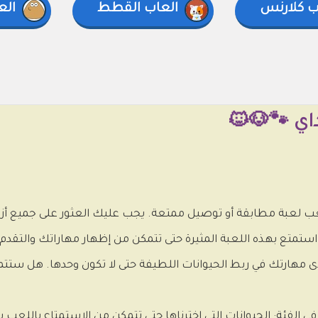
ب كلارنس
العاب القطط
الع
داي 🐾🐶🐱
ب لعبة مطابقة أو توصيل ممتعة. يجب عليك العثور على جميع أزوا
ستمتع بهذه اللعبة المثيرة حتى تتمكن من إظهار مهاراتك والتقدم 
ى مهارتك في ربط الحيوانات اللطيفة حتى لا تكون وحدها. هل ستت
 في الفئة: الحيوانات التي اخترناها حتى تتمكن من الاستمتاع باللعب 