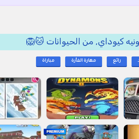
ونيه كيوداي, من الحيوانات 🐱🦁
رائع
مهارة الفأرة
مباراة