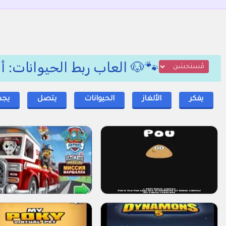
🐾🐶 العاب ربط الحيوانات: أ
يفكر
الألغاز
الحيوانات
يتصل
يجد