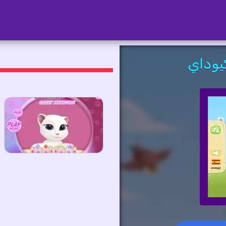
كيوداي