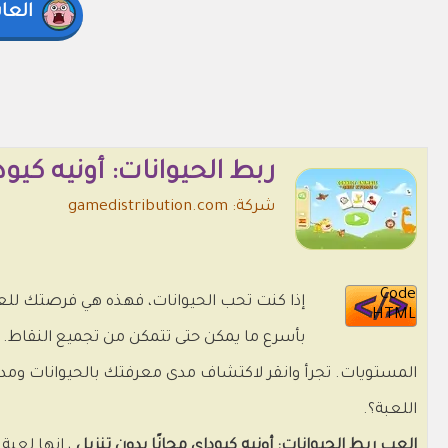
العا
ربط الحيوانات: أونيه كيو
شركة: gamedistribution.com
Code
إذا كنت تحب الحيوانات، فهذه هي فرصتك للع
HTML
بأسرع ما يمكن حتى تتمكن من تجميع النقاط. ا
المستويات. تجرأ وانقر لاكتشاف مدى معرفتك بالحيوانات ومد
اللعبة؟.
العب ربط الحيوانات: أونيه كيوداي مجانًا بدون تنزيل
، إنها لعبة