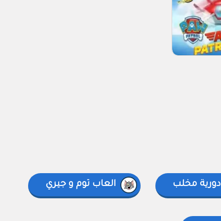
دورية مخلب
العاب توم و جيري