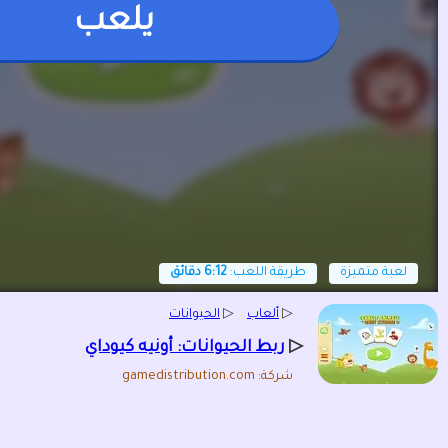
يلعب
لعبة متميزة
طريقة اللعب:
6:12 دقائق
▷
ألعاب
▷
الحيوانات
▷
ربط الحيوانات: أونيه كيوداي
شركة: gamedistribution.com